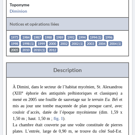
Toponyme
Diminion
Notices et opérations liées
1975
1984
1987
1988
1989
1992
1994
1994 (1)
1996
1998
1998 (1)
1999
2000
2002
2002 (1)
2003
2004
2004 (1)
2005
2010
2010 (1)
2012
Description
À Dimini, dans le secteur de l’habitat mycénien, St. Alexandrou
e
(XIII
éphorie des antiquités préhistoriques et classiques) a
mené en 2005 une fouille de sauvetage sur le
terrain Eu. Béï
et
mis au jour une tombe maçonnée de plan presque carré, avec
couloir d’accès, datée de l’époque mycénienne (dim. 1,59 x
1,50 m ; haut. 1,50 m ;
fig. 1
).
La chambre était couverte par une voûte constituée de pierres
plates. L’entrée, large de 0,90 m, se trouve du côté Sud-Est.