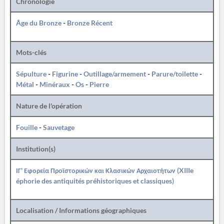
Chronologie
Âge du Bronze
-
Bronze Récent
Mots-clés
Sépulture
-
Figurine
-
Outillage/armement
-
Parure/toilette
-
Métal
-
Minéraux
-
Os
-
Pierre
Nature de l'opération
Fouille
-
Sauvetage
Institution(s)
ΙΓ' Εφορεία Προϊστορικών και Κλασικών Αρχαιοτήτων (XIIIe
éphorie des antiquités préhistoriques et classiques)
Localisation / Informations géographiques