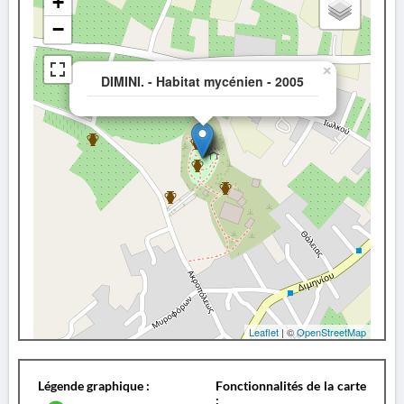
+
−
×
DIMINI. - Habitat mycénien - 2005
Leaflet
| ©
OpenStreetMap
Légende graphique :
Fonctionnalités de la carte
: