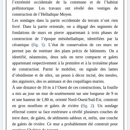
l’extrémité occidentale de la commune et de l’habitat
préhistorique. Les travaux ont révélé des vestiges de
construction de l’Helladique Moyen.
Les sondages dans la partie occidentale du terrain n’ont rien
livré. Dans la partie orientale, on a dégagé des segments de
fondations de murs en pierre appartenant à trois phases de
construction de l’époque mésohelladique, identifiées par la
céramique (
fig. 1
). L’état de conservation de ces murs ne
permet pas de restituer des plans précis de bâtiments. On a
identifié, néanmoins, deux sols en terre compacte et galets
appartenant respectivement à la première et à la troisième phase
de construction. Parmi le mobilier, on signale des lames
d’obsidienne et de silex, un peson à décor incisé, des meules,
des aiguisoirs, des os animaux et des coquillages marins.
À une distance de 10 m à l’Ouest de ces constructions, la fouille
a mis au jour un mur de soutènement sur une longueur de 9 m
et une hauteur de 1,80 m, orienté Nord-Ouest/Sud-Est, construit
en gros moellons et galets de rivière (
fig. 2
). Un sondage
effectué contre sa face extérieure a révélé plusieurs couches de
terre dure, de galets, de sédiments sableux et, enfin, une couche
de galets de rivière. Ce mur a probablement été construit pour