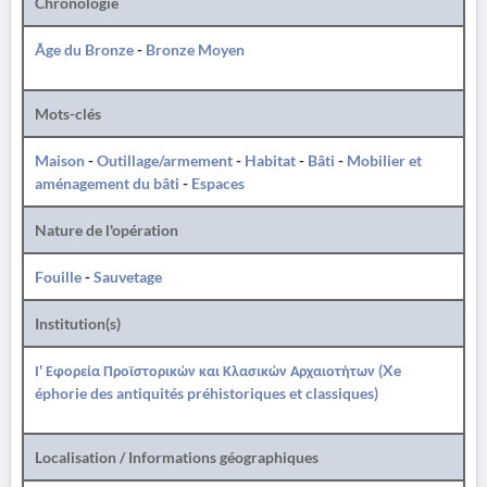
Chronologie
Âge du Bronze
-
Bronze Moyen
Mots-clés
Maison
-
Outillage/armement
-
Habitat
-
Bâti
-
Mobilier et
aménagement du bâti
-
Espaces
Nature de l'opération
Fouille
-
Sauvetage
Institution(s)
Ι' Εφορεία Προϊστορικών και Κλασικών Αρχαιοτήτων (Xe
éphorie des antiquités préhistoriques et classiques)
Localisation / Informations géographiques