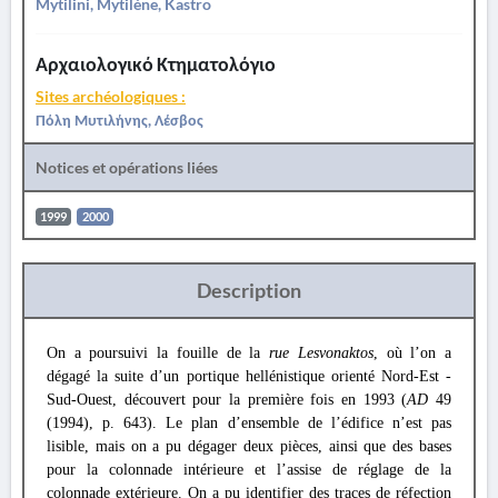
Mytilini, Mytilène, Kastro
Αρχαιολογικό Κτηματολόγιο
Sites archéologiques :
Πόλη Μυτιλήνης, Λέσβος
Notices et opérations liées
1999
2000
Description
On a poursuivi la fouille de la
rue Lesvonaktos
, où l’on a
dégagé la suite d’un portique hellénistique
orienté Nord-Est -
Sud-Ouest, découvert pour la première fois en 1993 (
AD
49
(1994), p. 643). Le plan d’ensemble de l’édifice n’est pas
lisible, mais on a pu dégager deux pièces, ainsi que des bases
pour la colonnade intérieure et l’assise de réglage de la
colonnade extérieure. On a pu identifier des traces de réfection