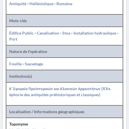
Antiquité
-
Hellénistique
-
Romaine
Mots-clés
Édifice Public
-
Canalisation
-
Stoa
-
Installation hydraulique
-
Port
Nature de l'opération
Fouille
-
Sauvetage
Institution(s)
Κ' Εφορεία Προϊστορικών και Κλασικών Αρχαιοτήτων (XXe
éphorie des antiquités préhistoriques et classiques)
Localisation / Informations géographiques
Toponyme