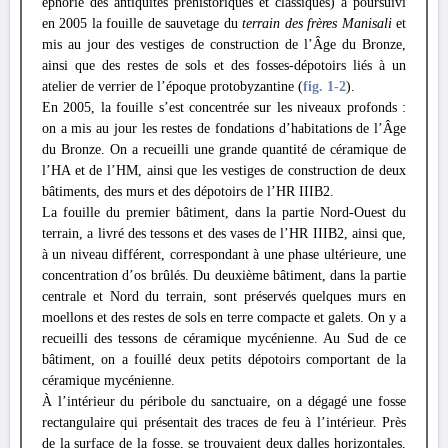
éphorie des antiquités préhistoriques et classiques) a poursuivi
en 2005 la fouille de sauvetage du
terrain des frères Manisali
et
mis au jour des vestiges de construction de l’Âge du Bronze,
ainsi que des restes de sols et des fosses-dépotoirs liés à un
atelier de verrier de l’époque protobyzantine (
fig. 1
-2
).
En 2005, la fouille s’est concentrée sur les niveaux profonds :
on a mis au jour les restes de fondations d’habitations de l’Âge
du Bronze. On a recueilli une grande quantité de céramique de
l’HA et de l’HM, ainsi que les vestiges de construction de deux
bâtiments, des murs et des dépotoirs de l’HR IIIB2.
La fouille du premier bâtiment, dans la partie Nord-Ouest du
terrain, a livré des tessons et des vases de l’HR IIIB2, ainsi que,
à un niveau différent, correspondant à une phase ultérieure, une
concentration d’os brûlés. Du deuxième bâtiment, dans la partie
centrale et Nord du terrain, sont préservés quelques murs en
moellons et des restes de sols en terre compacte et galets. On y a
recueilli des tessons de céramique mycénienne. Au Sud de ce
bâtiment, on a fouillé deux petits dépotoirs comportant de la
céramique mycénienne.
À l’intérieur du péribole du sanctuaire, on a dégagé une fosse
rectangulaire qui présentait des traces de feu à l’intérieur. Près
de la surface de la fosse, se trouvaient deux dalles horizontales,