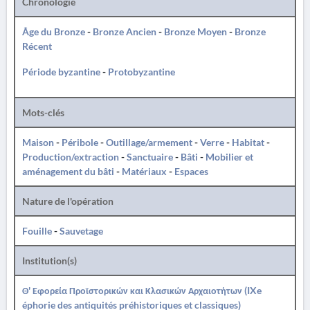
Chronologie
Âge du Bronze
-
Bronze Ancien
-
Bronze Moyen
-
Bronze
Récent
Période byzantine
-
Protobyzantine
Mots-clés
Maison
-
Péribole
-
Outillage/armement
-
Verre
-
Habitat
-
Production/extraction
-
Sanctuaire
-
Bâti
-
Mobilier et
aménagement du bâti
-
Matériaux
-
Espaces
Nature de l'opération
Fouille
-
Sauvetage
Institution(s)
Θ' Εφορεία Προϊστορικών και Κλασικών Αρχαιοτήτων (IXe
éphorie des antiquités préhistoriques et classiques)