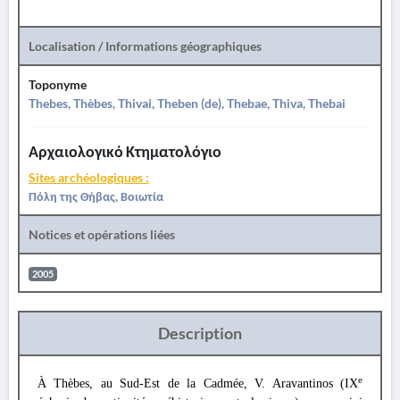
Localisation / Informations géographiques
Toponyme
Thebes, Thèbes, Thivai, Theben (de), Thebae, Thiva, Thebai
Αρχαιολογικό Κτηματολόγιο
Sites archéologiques :
Πόλη της Θήβας, Βοιωτία
Notices et opérations liées
2005
Description
e
À Thèbes, au Sud-Est de la Cadmée, V. Aravantinos (IX