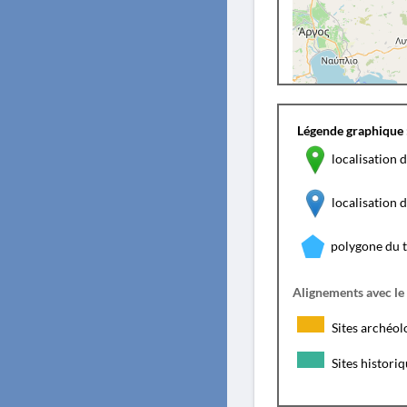
Légende graphique 
localisation d
localisation
polygone du 
Alignements avec le
Sites archéol
Sites histori