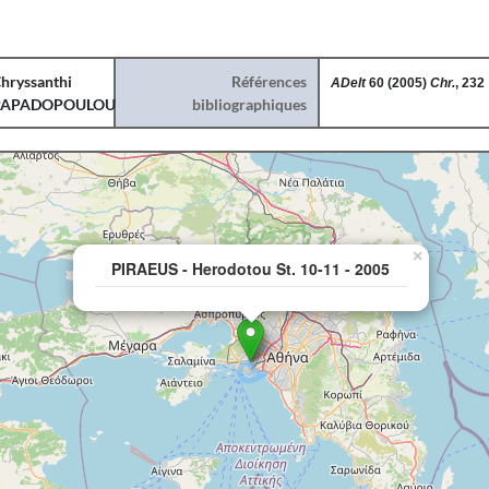
hryssanthi
Références
ADelt
60 (2005)
Chr.
, 232
PAPADOPOULOU
bibliographiques
×
PIRAEUS - Herodotou St. 10-11 - 2005