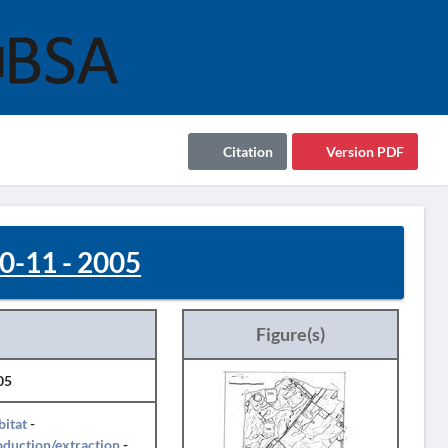
Citation
Version PDF
0-11 - 2005
Figure(s)
05
itat
-
duction/extraction
-