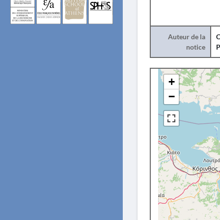
Auteur de la
C
notice
+
−