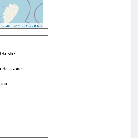
Leaflet
| ©
OpenStreetMap
d de plan
r de la zone
cran