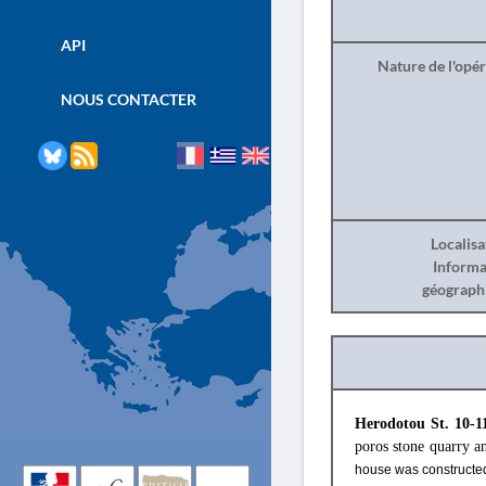
API
Nature de l'opé
NOUS CONTACTER
Localisa
Informa
géograph
Herodotou St. 10-1
poros stone quarry a
house was constructed 