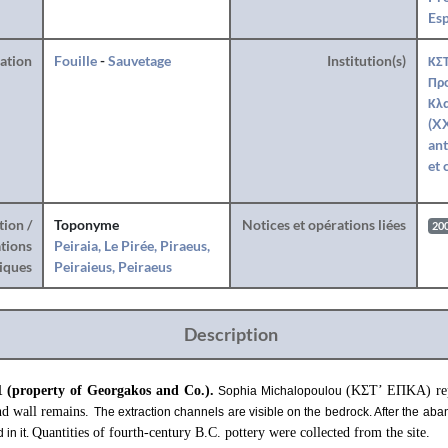
Es
ration
Fouille
-
Sauvetage
Institution(s)
ΚΣΤ
Προ
Κλ
(XX
ant
et 
tion /
Toponyme
Notices et opérations liées
20
tions
Peiraia, Le Pirée, Piraeus,
iques
Peiraieus, Peiraeus
Description
1 (property of Georgakos and Co.).
(ΚΣΤ’ ΕΠΚΑ) repo
Sophia Michalopoulou
nd wall remains.
The extraction channels are visible on the bedrock. After the aba
Quantities of fourth-century B.C. pottery were collected from the site.
in it.