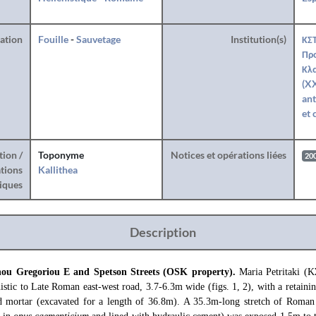
ration
Fouille
-
Sauvetage
Institution(s)
ΚΣΤ
Προ
Κλ
(XX
ant
et 
tion /
Toponyme
Notices et opérations liées
20
tions
Kallithea
iques
Description
chou Gregoriou E and Spetson Streets (OSK property).
Maria Petritaki (
istic to Late Roman east-west road, 3.7-6.3m wide (figs. 1, 2), with a retainin
nd mortar (excavated for a length of 36.8m). A 35.3m-long stretch of Roma