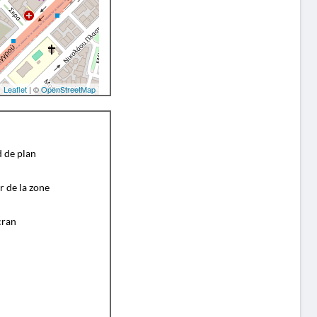
Leaflet
| ©
OpenStreetMap
d de plan
r de la zone
cran