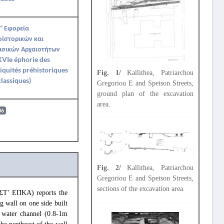
' Εφορεία
ϊστορικών και
ασικών Αρχαιοτήτων
VIe éphorie des
iquités préhistoriques
Fig. 1/
Kallithea, Patriarchou
classiques)
Gregoriou E and Spetson Streets,
ground plan of the excavation
area.
06
Fig. 2/
Kallithea, Patriarchou
Gregoriou E and Spetson Streets,
sections of the excavation area.
ΚΣΤ’ ΕΠΚΑ) reports the
g wall on one side built
n water channel (0.8-1m