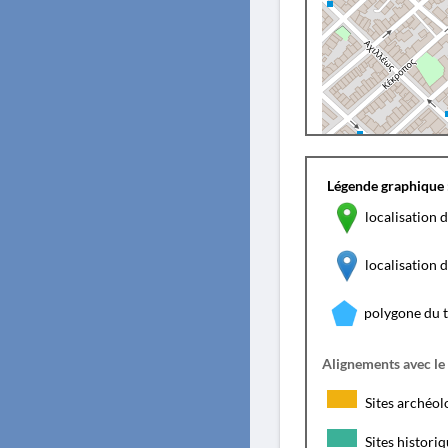
Légende graphique 
localisation d
localisation
polygone du 
Alignements avec le
Sites archéol
Sites histori