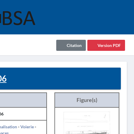
Citation
Version PDF
06
Figure(s)
06
alisation
-
Voierie
-
paces