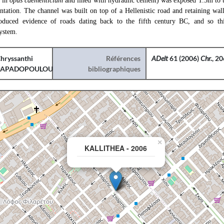
t in
opus caementicium
and lined with hydraulic cement) was exposed 1.5m to t
ntation. The channel was built on top of a Hellenistic road and retaining wall
oduced evidence of roads dating back to the fifth century BC, and so t
system.
hryssanthi
Références
ADelt
61 (2006)
Chr.
, 2
PAPADOPOULOU
bibliographiques
×
KALLITHEA - 2006