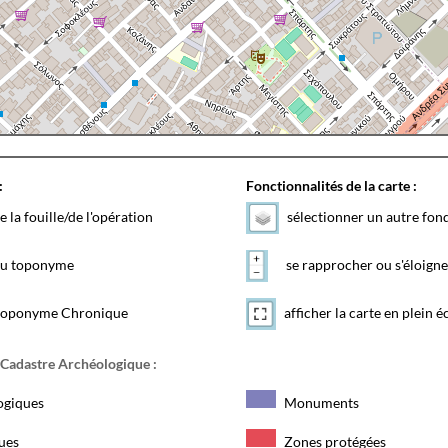
:
Fonctionnalités de la carte :
e la fouille/de l'opération
sélectionner un autre fon
 du toponyme
se rapprocher ou s'éloigne
toponyme Chronique
afficher la carte en plein é
 Cadastre Archéologique :
ogiques
Monuments
ques
Zones protégées