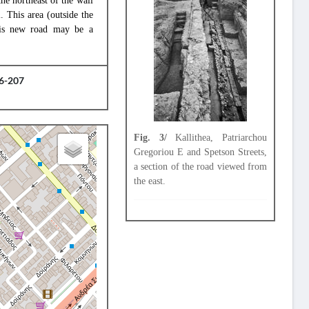
he northeast of the wall
. This area (outside the
his new road may be a
06-207
Fig. 3/
Kallithea, Patriarchou
Gregoriou E and Spetson Streets,
a section of the road viewed from
the east.