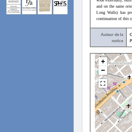
wide externally, buil
and on the same orie
Long Walls) has pr
continuation of this 
Auteur de la
C
notice
+
−