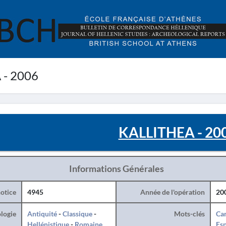
- 2006
KALLITHEA - 20
Informations Générales
otice
4945
Année de l'opération
20
logie
Antiquité
-
Classique
-
Mots-clés
Can
Hellénistique
-
Romaine
Es