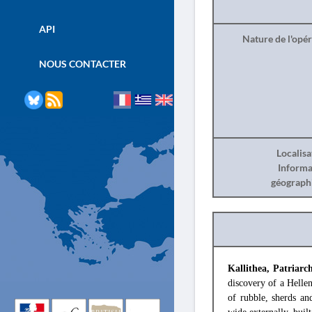
API
Nature de l'opé
NOUS CONTACTER
Localisa
Informa
géograph
Kallithea, Patriar
discovery of a Hellen
of rubble, sherds a