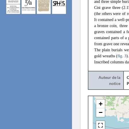
and three simple buria
Cist grave three (2.1
(the others were of 
It contained a well-p
a bronze coin, three
graves contained a f
contained parts of a
from grave one revea
The plain burials we
gold wreaths (
fig. 3
).
Inscribed columns da
Auteur de la
C
notice
+
−