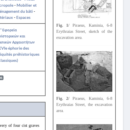
cropole
-
Mobilier et
énagement du bâti
-
tériaux
-
Espaces
Fig. 1/
Piraeus, Kaminia, 6-8
' Εφορεία
Erythraias Street, sketch of the
ϊστορικών και
excavation area.
ασικών Αρχαιοτήτων
VIe éphorie des
iquités préhistoriques
classiques)
06
Fig. 2/
Piraeus, Kaminia, 6-8
Erythraias Street, the excavation
area.
ery of four cist graves