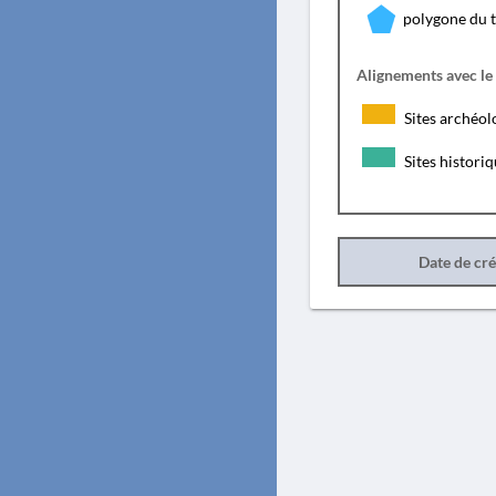
polygone du 
Alignements avec le
Sites archéol
Sites histori
Date de cr