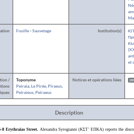
Né
am
Ma
ration
Fouille
-
Sauvetage
Institution(s)
ΚΣΤ
Προ
Κλ
(XX
ant
et 
tion /
Toponyme
Notices et opérations liées
20
tions
Peiraia, Le Pirée, Piraeus,
iques
Peiraieus, Peiraeus
Description
-8 Erythraias Street.
Alexandra Syrogianni (ΚΣΤ’ ΕΠΚΑ) reports the discov