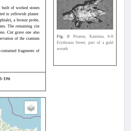
t built of worked stones
ed in yellowish plaster.
 phiale), a bronze probe,
ones. The remaining cist
ons. Cist grave one also
Fig. 3/
Piraeus, Kaminia, 6-8
ervation of the cranium
Erythraias Street, part of a gold
wreath.
y contained fragments of
95-196