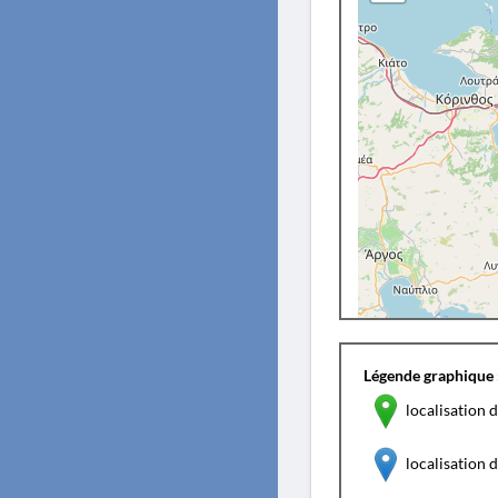
Légende graphique 
localisation d
localisation