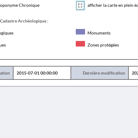
toponyme Chronique
afficher la carte en plein é
 Cadastre Archéologique :
ogiques
Monuments
ques
Zones protégées
éation
2015-07-01 00:00:00
Dernière modification
20