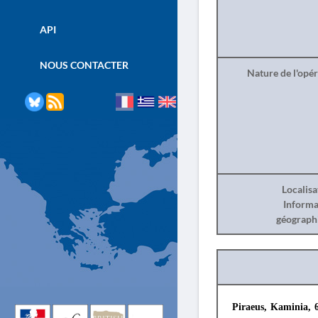
API
NOUS CONTACTER
Nature de l'opé
Localisa
Informa
géograph
Piraeus, Kaminia, 6