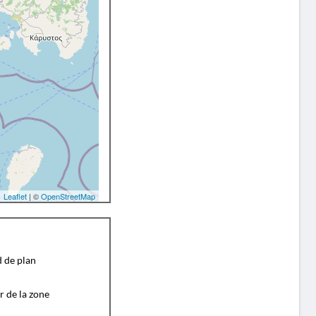
Leaflet
| ©
OpenStreetMap
d de plan
r de la zone