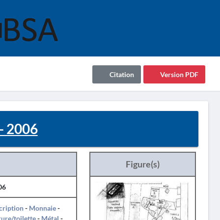
Citation
Version PDF
- 2006
Figure(s)
06
cription
-
Monnaie
-
ure/toilette
-
Métal
-