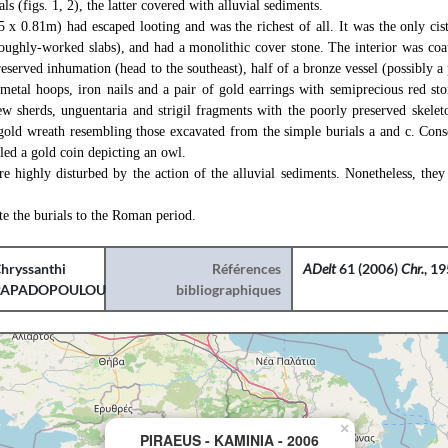
ls (figs. 1, 2), the latter covered with alluvial sediments.
5 x 0.81m) had escaped looting and was the richest of all. It was the only cis
roughly-worked slabs), and had a monolithic cover stone. The interior was coat
reserved inhumation (head to the southeast), half of a bronze vessel (possibly a
 metal hoops, iron nails and a pair of gold earrings with semiprecious red st
ew sherds, unguentaria and strigil fragments with the poorly preserved skelet
 gold wreath resembling those excavated from the simple burials a and c. Cons
led a gold coin depicting an owl.
re highly disturbed by the action of the alluvial sediments. Nonetheless, the
te the burials to the Roman period.
hryssanthi
Références
ADelt
61 (2006)
Chr.
, 1
PAPADOPOULOU
bibliographiques
×
PIRAEUS - KAMINIA - 2006