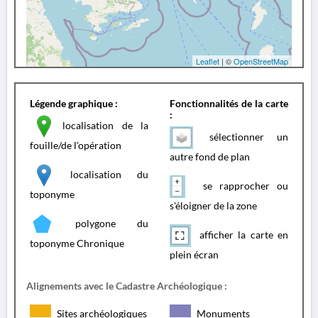
Leaflet
| ©
OpenStreetMap
Légende graphique :
Fonctionnalités de la carte
:
localisation de la
sélectionner un
fouille/de l'opération
autre fond de plan
localisation du
se rapprocher ou
toponyme
s'éloigner de la zone
polygone du
afficher la carte en
toponyme Chronique
plein écran
Alignements avec le Cadastre Archéologique :
Sites archéologiques
Monuments