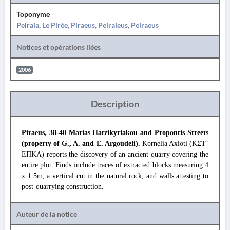
Toponyme
Peiraia, Le Pirée, Piraeus, Peiraieus, Peiraeus
Notices et opérations liées
2006
Description
Piraeus, 38-40 Marias Hatzikyriakou and Propontis Streets
(property of G., A. and E. Argoudeli).
Kornelia Axioti (ΚΣΤ’
ΕΠΚΑ) reports the discovery of an ancient quarry covering the
entire plot. Finds include traces of extracted blocks measuring 4
x 1.5m, a vertical cut in the natural rock, and walls attesting to
post-quarrying construction.
Auteur de la notice