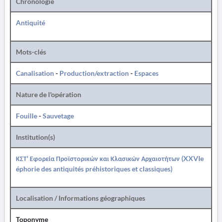
Chronologie
Antiquité
Mots-clés
Canalisation
-
Production/extraction
-
Espaces
Nature de l'opération
Fouille
-
Sauvetage
Institution(s)
ΚΣΤ' Εφορεία Προϊστορικών και Κλασικών Αρχαιοτήτων (XXVIe
éphorie des antiquités préhistoriques et classiques)
Localisation / Informations géographiques
Toponyme