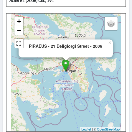
ADelt
61 (2006)
Chr.
, 191
+
−
×
PIRAEUS - 21 Deligiorgi Street - 2006
Leaflet
| ©
OpenStreetMap