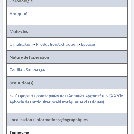
Chronologie
Antiquité
Mots-clés
Canalisation
-
Production/extraction
-
Espaces
Nature de l'opération
Fouille
-
Sauvetage
Institution(s)
ΚΣΤ' Εφορεία Προϊστορικών και Κλασικών Αρχαιοτήτων (XXVIe
éphorie des antiquités préhistoriques et classiques)
Localisation / Informations géographiques
Toponyme