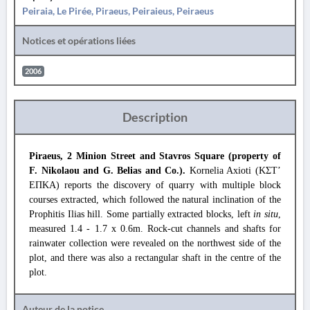
Peiraia, Le Pirée, Piraeus, Peiraieus, Peiraeus
Notices et opérations liées
2006
Description
Piraeus, 2 Minion Street and Stavros Square (property of
F. Nikolaou and G. Belias and Co.).
Kornelia Axioti (ΚΣΤ’
ΕΠΚΑ) reports the discovery of quarry with multiple block
courses extracted, which followed the natural inclination of the
Prophitis Ilias hill. Some partially extracted blocks, left
in situ
,
measured 1.4 - 1.7 x 0.6m. Rock-cut channels and shafts for
rainwater collection were revealed on the northwest side of the
plot, and there was also a rectangular shaft in the centre of the
plot.
Auteur de la notice