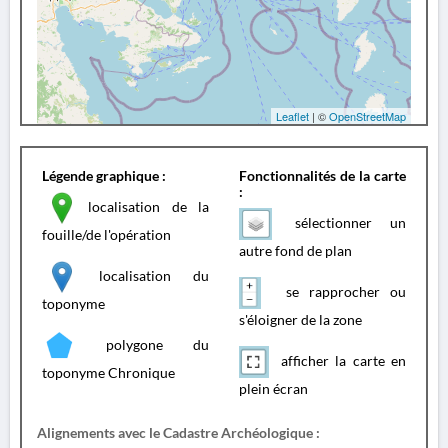
Leaflet
| ©
OpenStreetMap
Légende graphique :
Fonctionnalités de la carte
:
localisation de la
sélectionner un
fouille/de l'opération
autre fond de plan
localisation du
se rapprocher ou
toponyme
s'éloigner de la zone
polygone du
afficher la carte en
toponyme Chronique
plein écran
Alignements avec le Cadastre Archéologique :