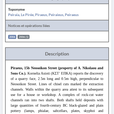
Toponyme
Peiraia, Le Pirée, Piraeus, Peiraieus, Peiraeus
Notices et opérations liées
2006
2006 (1)
Description
Piraeus, 15b Neosoikon Street (property of A. Nikolaou and
Sons Co.).
Kornelia Axioti (ΚΣΤ’ ΕΠΚΑ) reports the discovery
of a quarry face, 2.5m long and 0.5m high, perpendicular to
Neosoikon Street. Lines of chisel cuts marked the extraction
channels. Walls within the quarry area attest to its subsequent
use for a house or workshop. A complex of rock-cut water
channels ran into two shafts. Both shafts held deposits with
large quantities of fourth-century BC black-glazed and plain
pottery (lamps, phialae, saltcellars, plates, skyphoi and