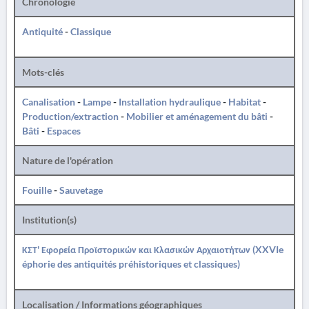
Chronologie
Antiquité
-
Classique
Mots-clés
Canalisation
-
Lampe
-
Installation hydraulique
-
Habitat
-
Production/extraction
-
Mobilier et aménagement du bâti
-
Bâti
-
Espaces
Nature de l'opération
Fouille
-
Sauvetage
Institution(s)
ΚΣΤ' Εφορεία Προϊστορικών και Κλασικών Αρχαιοτήτων (XXVIe
éphorie des antiquités préhistoriques et classiques)
Localisation / Informations géographiques