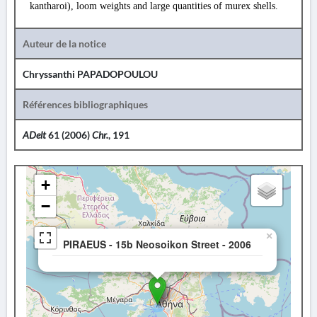
kantharoi), loom weights and large quantities of murex shells.
Auteur de la notice
Chryssanthi PAPADOPOULOU
Références bibliographiques
ADelt
61 (2006)
Chr.
, 191
+
−
×
PIRAEUS - 15b Neosoikon Street - 2006