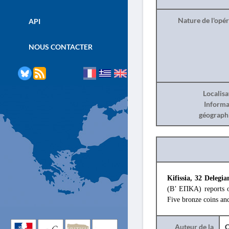
Nature de l'opé
API
NOUS CONTACTER
Localisa
Informa
géograph
Kifissia, 32 Delegi
(Β’ ΕΠΚΑ) reports on
Five bronze coins and
Auteur de la
C