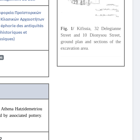
Εφορεία Προϊστορικών
 Κλασικών Αρχαιοτήτων
e éphorie des antiquités
Fig. 1/
Kifissia, 32 Delegianne
historiques et
Street and 10 Dionysou Street,
ssiques)
ground plan and sections of the
excavation area.
06
.
Athena Hatzidemetriou
 by associated pottery.
62