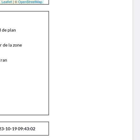
Leaflet
| ©
OpenStreetMap
d de plan
r de la zone
cran
23-10-19 09:43:02