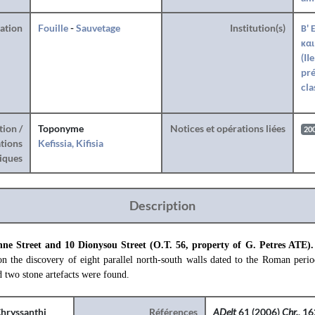
ration
Fouille
-
Sauvetage
Institution(s)
Β' 
και
(II
pré
cla
tion /
Toponyme
Notices et opérations liées
20
tions
Kefissia, Kifisia
iques
Description
anne Street and 10 Dionysou Street (O.T. 56, property of G. Petres ATE)
 the discovery of eight parallel north-south walls dated to the Roman period
 two stone artefacts were found.
hryssanthi
Références
ADelt
61 (2006)
Chr.
, 1