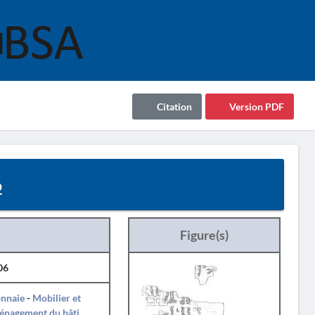
Citation
Version PDF
6
Figure(s)
06
nnaie
-
Mobilier et
énagement du bâti