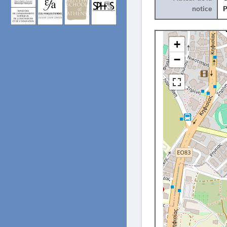
notice
+
−