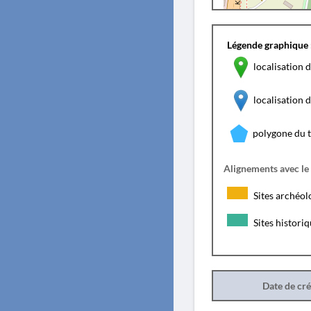
Légende graphique 
localisation d
localisation
polygone du 
Alignements avec le
Sites archéol
Sites histori
Date de cr