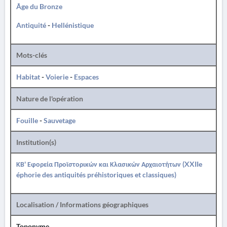
Âge du Bronze
Antiquité
-
Hellénistique
Mots-clés
Habitat
-
Voierie
-
Espaces
Nature de l'opération
Fouille
-
Sauvetage
Institution(s)
ΚΒ' Εφορεία Προϊστορικών και Κλασικών Αρχαιοτήτων (XXIIe
éphorie des antiquités préhistoriques et classiques)
Localisation / Informations géographiques
Toponyme