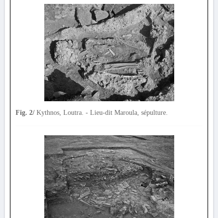
Fig. 2/
Kythnos, Loutra. - Lieu-dit Maroula, sépulture.