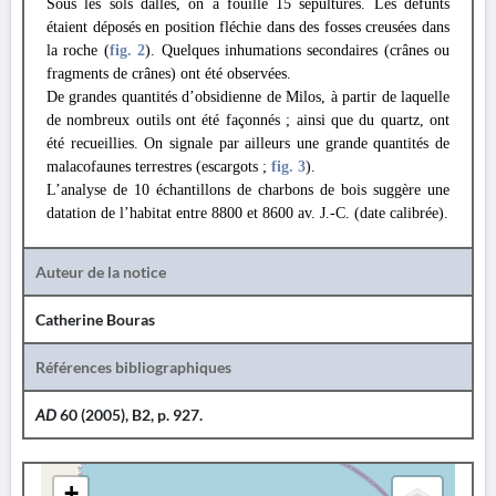
Sous les sols dallés, on a fouillé 15 sépultures. Les défunts
étaient déposés en position fléchie dans des fosses creusées dans
la roche (
fig. 2
). Quelques inhumations secondaires (crânes ou
fragments de crânes) ont été observées.
De grandes quantités d’obsidienne de Milos, à partir de laquelle
de nombreux outils ont été façonnés ; ainsi que du quartz, ont
été recueillies. On signale par ailleurs une grande quantités de
malacofaunes terrestres (escargots ;
fig. 3
).
L’analyse de 10 échantillons de charbons de bois suggère une
datation de l’habitat entre 8800 et 8600 av. J.-C. (date calibrée).
Auteur de la notice
Catherine Bouras
Références bibliographiques
AD
60 (2005), B2, p. 927.
+