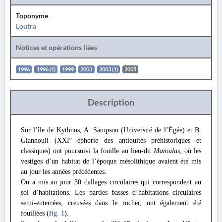
Toponyme
Loutra
Notices et opérations liées
1996
1996 (1)
1999
2003
2003 (1)
2005
Description
Sur l’île de Kythnos, A. Sampson (Université de l’Égée) et B.
e
Giannouli (XXI
éphorie des antiquités préhistoriques et
classiques) ont poursuivi la fouille au lieu-dit
Maroulas
, où les
vestiges d’un habitat de l’époque mésolithique avaient été mis
au jour les années précédentes.
On a mis au jour 30 dallages circulaires qui correspondent au
sol d’habitations. Les parties basses d’habitations circulaires
semi-enterrées, creusées dans le rocher, ont également été
fouillées (
fig. 1
).