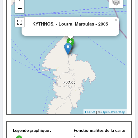
−
×
KYTHNOS. - Loutra, Maroulas - 2005
Leaflet
| ©
OpenStreetMap
Légende graphique :
Fonctionnalités de la carte
: