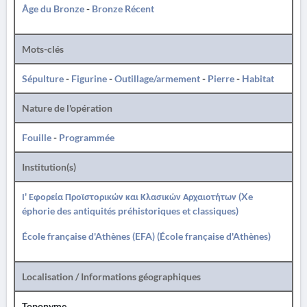
Âge du Bronze
-
Bronze Récent
Mots-clés
Sépulture
-
Figurine
-
Outillage/armement
-
Pierre
-
Habitat
Nature de l'opération
Fouille
-
Programmée
Institution(s)
Ι' Εφορεία Προϊστορικών και Κλασικών Αρχαιοτήτων (Xe
éphorie des antiquités préhistoriques et classiques)
École française d'Athènes (EFA) (École française d'Athènes)
Localisation / Informations géographiques
Toponyme