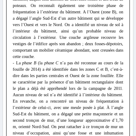
poteaux. On reconnaît également une troisième phase de
fréquentation à l’extérieur du bâtiment. A l’Ouest (zone B), on
a dégagé l’angle Sud-Est d’un autre bâtiment qui se développe
vers l’Ouest et vers le Nord. On a identifié un niveau de sol à
l’intérieur du bâtiment, ainsi qu’un probable niveau de
circulation à l’extérieur. Une couche argileuse recouvre les
vestiges de l’édifice après son abandon ; deux fosses-dépotoirs,
comportant un mobilier céramique abondant, sont creusées dans
cette couche.
- La
phase B
(la
phase C
n’a pas été reconnue au cours de la
fouille de 2014) a été identifiée dans les zones C et B, c’est-à-
dire dans les parties centrales et Ouest de la zone fouillée. Elle
se caractérise par la présence d’un bâtiment rectangulaire dont
le plan a déjà été appréhendé lors de la campagne de 2011.
Aucun niveau de sol n’a été identifié à l’intérieur du bâtiment.
En revanche, on a rencontré un niveau de fréquentation à
l’extérieur de celui-ci, avec une meule posée à plat. À l’angle
Sud-Est du bâtiment, on a dégagé une petite maçonnerie et un
second tronçon de mur, d’une longueur approximative d’1,70
m, orienté Nord-Sud. On peut rattacher à ce tronçon de mur un
niveau d’occupation, ainsi qu’une fosse et une inhumation