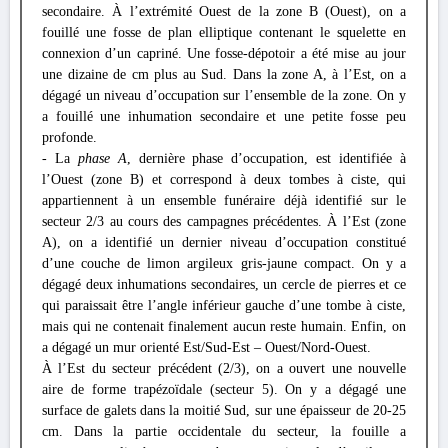
secondaire. À l’extrémité Ouest de la zone B (Ouest), on a
fouillé une fosse de plan elliptique contenant le squelette en
connexion d’un capriné. Une fosse-dépotoir a été mise au jour
une dizaine de cm plus au Sud. Dans la zone A, à l’Est, on a
dégagé un niveau d’occupation sur l’ensemble de la zone. On y
a fouillé une inhumation secondaire et une petite fosse peu
profonde.
- La
phase A
, dernière phase d’occupation, est identifiée à
l’Ouest (zone B) et correspond à deux tombes à ciste, qui
appartiennent à un ensemble funéraire déjà identifié sur le
secteur 2/3 au cours des campagnes précédentes. À l’Est (zone
A), on a identifié un dernier niveau d’occupation constitué
d’une couche de limon argileux gris-jaune compact. On y a
dégagé deux inhumations secondaires, un cercle de pierres et ce
qui paraissait être l’angle inférieur gauche d’une tombe à ciste,
mais qui ne contenait finalement aucun reste humain. Enfin, on
a dégagé un mur orienté Est/Sud-Est – Ouest/Nord-Ouest.
À l’Est du secteur précédent (2/3), on a ouvert une nouvelle
aire de forme trapézoïdale (secteur 5). On y a dégagé une
surface de galets dans la moitié Sud, sur une épaisseur de 20-25
cm. Dans la partie occidentale du secteur, la fouille a