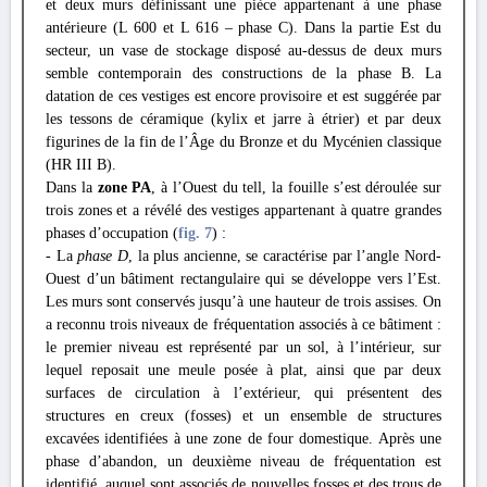
et deux murs définissant une pièce appartenant à une phase
antérieure (L 600 et L 616 – phase C). Dans la partie Est du
secteur, un vase de stockage disposé au-dessus de deux murs
semble contemporain des constructions de la phase B. La
datation de ces vestiges est encore provisoire et est suggérée par
les tessons de céramique (kylix et jarre à étrier) et par deux
figurines de la fin de l’Âge du Bronze et du Mycénien classique
(HR III B).
Dans la
zone PA
, à l’Ouest du tell, la fouille s’est déroulée sur
trois zones et a révélé des vestiges appartenant à quatre grandes
phases d’occupation (
fig. 7
) :
- La
phase D
, la plus ancienne, se caractérise par l’angle Nord-
Ouest d’un bâtiment rectangulaire qui se développe vers l’Est.
Les murs sont conservés jusqu’à une hauteur de trois assises. On
a reconnu trois niveaux de fréquentation associés à ce bâtiment :
le premier niveau est représenté par un sol, à l’intérieur, sur
lequel reposait une meule posée à plat, ainsi que par deux
surfaces de circulation à l’extérieur, qui présentent des
structures en creux (fosses) et un ensemble de structures
excavées identifiées à une zone de four domestique. Après une
phase d’abandon, un deuxième niveau de fréquentation est
identifié, auquel sont associés de nouvelles fosses et des trous de