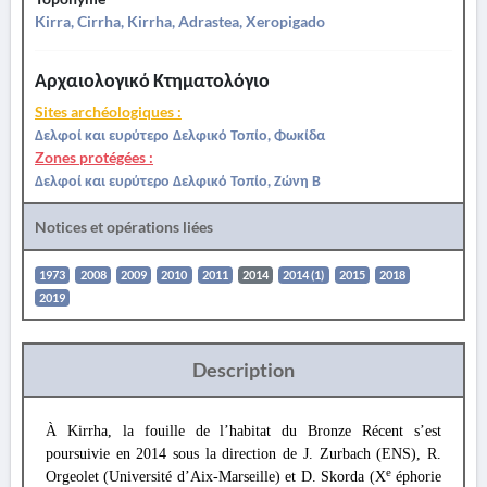
Kirra, Cirrha, Kirrha, Adrastea, Xeropigado
Αρχαιολογικό Κτηματολόγιο
Sites archéologiques :
Δελφοί και ευρύτερο Δελφικό Τοπίο, Φωκίδα
Zones protégées :
Δελφοί και ευρύτερο Δελφικό Τοπίο, Ζώνη Β
Notices et opérations liées
1973
2008
2009
2010
2011
2014
2014 (1)
2015
2018
2019
Description
À Kirrha, la fouille de l’habitat du Bronze Récent s’est
poursuivie en 2014 sous la direction de J. Zurbach (ENS), R.
e
Orgeolet (Université d’Aix-Marseille) et D. Skorda (X
éphorie