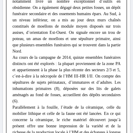
notamment livré un nombre exceptionnel d’outils en
obsidienne. On a également dégagé deux petites fosses, un dépôt
funéraire secondaire et des ossements humains épars. Au Sud, à
un niveau inférieur, on a mis au jour deux murs chaînés
constitués de moellons de module moyen disposés sur trois
assises, d’orientation Est-Ouest. On signale encore un trou de
poteau, un amas de moellons et une sépulture primaire, ainsi
que plusieurs ensembles funéraires qui se trouvent dans la partie
Nord.
Au cours de la campagne de 2014, quinze ensembles funéraires
distincts ont été explorés : la plupart proviennent de la zone PA
et appartiennent à la phase la plus récente des secteurs 2/3 et 5,
c’est-à-dire à la nécropole de l’HM III-HR I/II. On compte des
sépultures de sujets périnataux, d’immatures et d’adultes. Les
inhumations primaires (8), déposées sur des lits de galets
aménagés au fond de fosses, accueillent des dépôts secondaires
(6).
Parallèlement à la fouille, l’étude de la céramique, celle du
mobilier lithique et celle de la faune ont été lancées. En ce qui
concerne la céramique, le riche matériel découvert jusqu’à
présent offre une bonne impression de la variété et de la
richesse de la production locale à l’HM et des échanges à longue