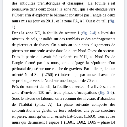
des antiquités préhistoriques et classiques). La fouille s’est
poursuivie dans deux zones : la zone NE, qui a été étendue vers
l’Ouest afin d’explorer le bâtiment constitué par l’angle de deux
murs mis au jour en 2011, et la zone PA, à l’Ouest du tell (
fig.
1
).
Dans la zone NE, la fouille du secteur 1 (
fig. 2
-4
) a livré des
niveaux de sols, installés sur des remblais et des aménagements
de pierres et de fosses. On a mis au jour deux alignements de
pierres sur une seule assise dans le quart Nord-Ouest du secteur.
Dans la partie qui avait été explorée en 2011, au Nord-Est de
l’angle formé par les murs, on a dégagé la sépulture d’un
périnatal déposé sur une couche de graviers. Par ailleurs, le mur
orienté Nord-Sud (L750) est interrompu par un seuil avant de
se prolonger vers le Nord sur une longueur de 70 cm.
Près du sommet du tell, la fouille du secteur 4 a livré sur une
2
zone d’environ 130 m
, trois phases d’occupations (
fig. 5
-6
).
Sous le niveau de labours, on a reconnu des niveaux d’abandons
de l’habitat (phase A). La phase suivante comporte des
concentrations de galets, de terre rubéfiée, une petite structure
en pierre, ainsi qu’un mur orienté Est-Ouest (L603), trois autres
murs qui définissent l’espace 1 (L601, L602, L605 – phase B)