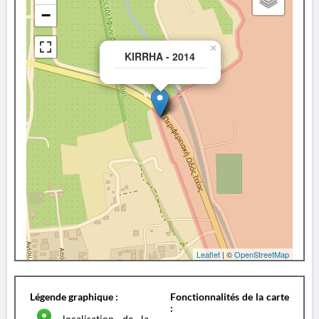
−
×
KIRRHA - 2014
Leaflet
| ©
OpenStreetMap
Légende graphique :
Fonctionnalités de la carte
:
localisation de la