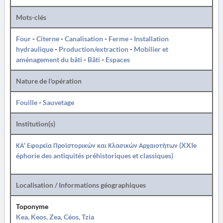
Mots-clés
Four
-
Citerne
-
Canalisation
-
Ferme
-
Installation
hydraulique
-
Production/extraction
-
Mobilier et
aménagement du bâti
-
Bâti
-
Espaces
Nature de l'opération
Fouille
-
Sauvetage
Institution(s)
ΚΑ' Εφορεία Προϊστορικών και Κλασικών Αρχαιοτήτων (XXIe
éphorie des antiquités préhistoriques et classiques)
Localisation / Informations géographiques
Toponyme
Kea, Keos, Zea, Céos, Tzia