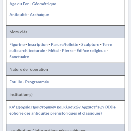
Âge du Fer
-
Géométrique
Antiquité
-
Archaïque
Mots-clés
Figurine
-
Inscription
-
Parure/toilette
-
Sculpture
-
Terre
cuite architecturale
-
Métal
-
Pierre
-
Édifice religieux
-
Sanctuaire
Nature de l'opération
Fouille
-
Programmée
Institution(s)
ΚΑ' Εφορεία Προϊστορικών και Κλασικών Αρχαιοτήτων (XXIe
éphorie des antiquités préhistoriques et classiques)
Localisation / Informations géographiques