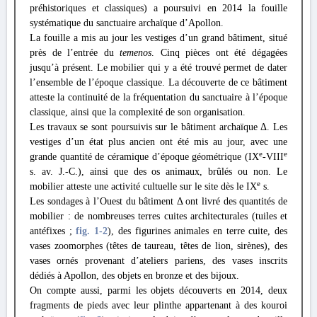
préhistoriques et classiques) a poursuivi en 2014 la fouille
systématique du sanctuaire archaïque d’Apollon.
La fouille a mis au jour les vestiges d’un grand bâtiment, situé
près de l’entrée du
temenos
. Cinq pièces ont été dégagées
jusqu’à présent. Le mobilier qui y a été trouvé permet de dater
l’ensemble de l’époque classique. La découverte de ce bâtiment
atteste la continuité de la fréquentation du sanctuaire à l’époque
classique, ainsi que la complexité de son organisation.
Les travaux se sont poursuivis sur le bâtiment archaïque Δ. Les
vestiges d’un état plus ancien ont été mis au jour, avec une
e
e
grande quantité de céramique d’époque géométrique (IX
-VIII
s. av. J.-C.), ainsi que des os animaux, brûlés ou non. Le
e
mobilier atteste une activité cultuelle sur le site dès le IX
s.
Les sondages à l’Ouest du bâtiment Δ ont livré des quantités de
mobilier : de nombreuses terres cuites architecturales (tuiles et
antéfixes ;
fig. 1
-2
), des figurines animales en terre cuite, des
vases zoomorphes (têtes de taureau, têtes de lion, sirènes), des
vases ornés provenant d’ateliers pariens, des vases inscrits
dédiés à Apollon, des objets en bronze et des bijoux.
On compte aussi, parmi les objets découverts en 2014, deux
fragments de pieds avec leur plinthe appartenant à des kouroi