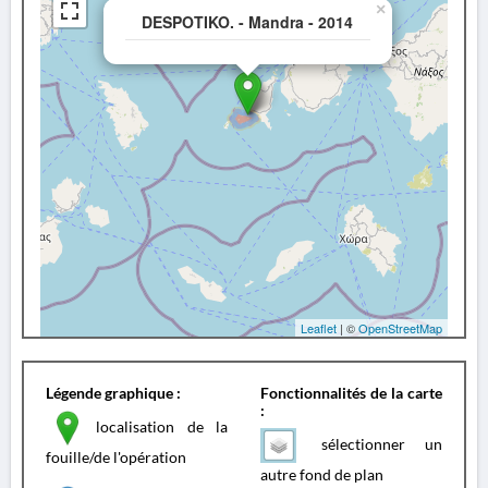
×
DESPOTIKO. - Mandra - 2014
Leaflet
| ©
OpenStreetMap
Légende graphique :
Fonctionnalités de la carte
:
localisation de la
sélectionner un
fouille/de l'opération
autre fond de plan