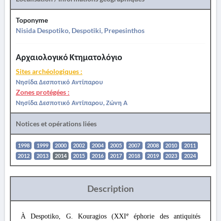
Toponyme
Nisida Despotiko, Despotiki, Prepesinthos
Αρχαιολογικό Κτηματολόγιο
Sites archéologiques :
Νησίδα Δεσποτικό Αντίπαρου
Zones protégées :
Νησίδα Δεσποτικό Αντίπαρου, Ζώνη Α
Notices et opérations liées
1998
1999
2000
2002
2004
2005
2007
2008
2010
2011
2012
2013
2014
2015
2016
2017
2018
2019
2023
2024
Description
e
À Despotiko, G. Kouragios (XXI
éphorie des antiquités