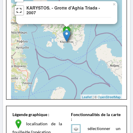
×
KARYSTOS. - Grotte d'Aghia Triada -
2007
Leaflet
| ©
OpenStreetMap
Légende graphique :
Fonctionnalités de la carte
:
localisation de la
sélectionner un
fouille/de l'opération