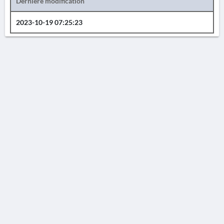
Dernière modification
2023-10-19 07:25:23
AVERTISSEMENT
La Chronique des fouilles en ligne ne constitue en aucun cas une publication des
découvertes qui y sont signalées. L'EfA et la BSA ne peuvent délivrer de copie des
illustrations qui y sont reproduites et dont ils ne détiennent pas les droits.