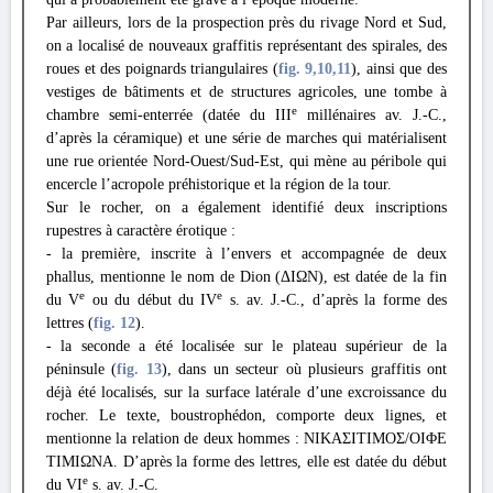
Par ailleurs, lors de la prospection près du rivage Nord et Sud,
on a localisé de nouveaux graffitis représentant des spirales, des
roues et des poignards triangulaires (
fig. 9
,10
,11
), ainsi que des
vestiges de bâtiments et de structures agricoles, une tombe à
e
chambre semi-enterrée (datée du III
millénaires av. J.-C.,
d’après la céramique) et une série de marches qui matérialisent
une rue orientée Nord-Ouest/Sud-Est, qui mène au péribole qui
encercle l’acropole préhistorique et la région de la tour.
Sur le rocher, on a également identifié deux inscriptions
rupestres à caractère érotique :
- la première, inscrite à l’envers et accompagnée de deux
phallus, mentionne le nom de Dion (ΔΙΩΝ), est datée de la fin
e
e
du V
ou du début du IV
s. av. J.-C., d’après la forme des
lettres (
fig. 12
).
- la seconde a été localisée sur le plateau supérieur de la
péninsule (
fig. 13
), dans un secteur où plusieurs graffitis ont
déjà été localisés, sur la surface latérale d’une excroissance du
rocher. Le texte, boustrophédon, comporte deux lignes, et
mentionne la relation de deux hommes : ΝΙΚΑΣΙΤΙΜΟΣ/ΟΙΦΕ
ΤΙΜΙΩΝΑ. D’après la forme des lettres, elle est datée du début
e
du VI
s. av. J.-C.