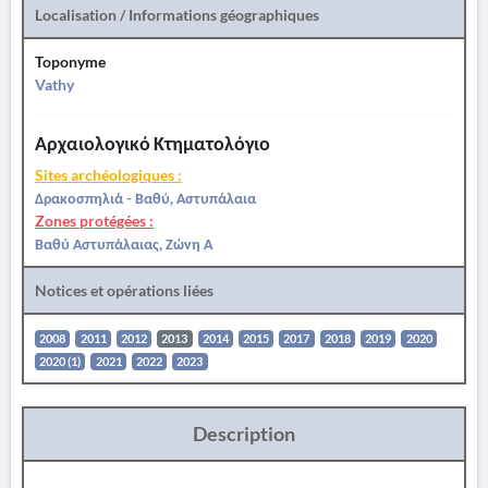
Localisation / Informations géographiques
Toponyme
Vathy
Αρχαιολογικό Κτηματολόγιο
Sites archéologiques :
Δρακοσπηλιά - Βαθύ, Αστυπάλαια
Zones protégées :
Βαθύ Αστυπάλαιας, Ζώνη Α
Notices et opérations liées
2008
2011
2012
2013
2014
2015
2017
2018
2019
2020
2020 (1)
2021
2022
2023
Description