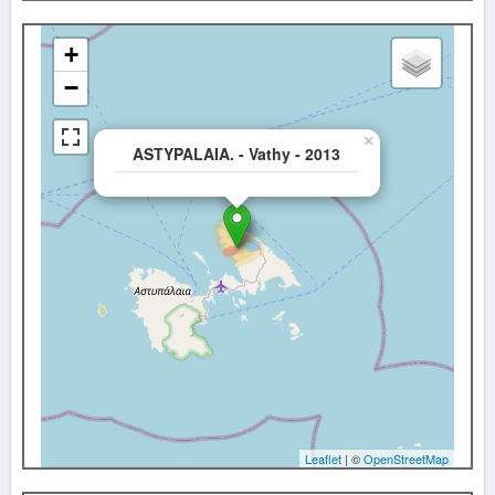
+
−
×
ASTYPALAIA. - Vathy - 2013
Leaflet
| ©
OpenStreetMap