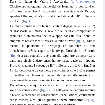
Dans la région de Vathy, à Astypalaia,
A. Vlachopoulos
(Société archéologique, Université de Ioannina) a poursuivi en
2013 ses recherches à l’extrémité de la péninsule de Pyrgos,
e
appelée Elliniko, où s’est installé un habitat du III
millénaire
av. J.-C. (
fig. 1
).
La micro-fouille du contenu du cratère dégagé en 2012 (
fig. 2
)
et transporté au musée a révélé que celui-ci comportait la
sépulture d’un nouveau-né enveloppé dans un tissu dont les
empreintes ont été identifiées sur la terre du vase (
fig. 3
). Sur le
terrain, la poursuite du nettoyage en contrebas du mur
d’analemma préhistorique sur le rivage Nord de la péninsule
(
fig. 4
) a fait connaître une nouvelle sépulture de nourrisson,
dans une phiale à deux anses horizontales, datée de l’époque
e
Proto-Cycladique I (début du III
millénaire av. J.-C. ;
fig. 5 et
6
). La découverte de ces deux enchytrismes côte à côte permet
d’identifier le plateau sur lequel ils ont été découverts à un
monument funéraire où seraient inhumés des nourrissons.
Par ailleurs, une équipe a mené une prospection intensive sur la
zone des carrés 2a/b/c (
fig. 7
) : le nettoyage de certains secteurs
a révélé la présence de constructions (canalisations, creusements
sur le rocher), ainsi qu’un graffiti à thème cruciforme (
fig. 8
),
qui a probablement été gravé à l’époque moderne.