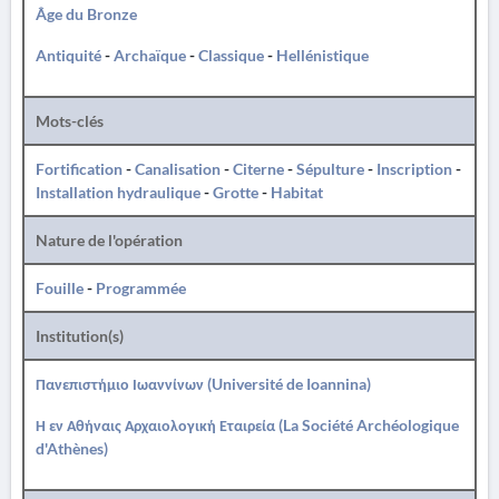
Âge du Bronze
Antiquité
-
Archaïque
-
Classique
-
Hellénistique
Mots-clés
Fortification
-
Canalisation
-
Citerne
-
Sépulture
-
Inscription
-
Installation hydraulique
-
Grotte
-
Habitat
Nature de l'opération
Fouille
-
Programmée
Institution(s)
Πανεπιστήμιο Ιωαννίνων (Université de Ioannina)
Η εν Αθήναις Αρχαιολογική Εταιρεία (La Société Archéologique
d'Athènes)