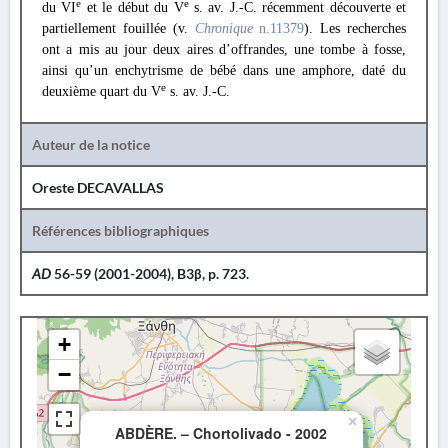
e
e
du VI
et le début du V
s. av. J.-C. récemment découverte et
partiellement fouillée (v.
Chronique
n.11379
). Les recherches
ont a mis au jour deux aires d’offrandes, une tombe à fosse,
ainsi qu’un enchytrisme de bébé dans une amphore, daté du
e
deuxième quart du V
s. av. J.-C.
Auteur de la notice
Oreste DECAVALLAS
Références bibliographiques
AD
56-59 (2001-2004), B3β, p. 723.
+
−
×
ABDÈRE. – Chortolivado - 2002