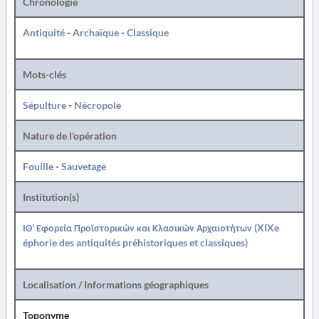
Chronologie
Antiquité
-
Archaïque
-
Classique
Mots-clés
Sépulture
-
Nécropole
Nature de l'opération
Fouille
-
Sauvetage
Institution(s)
ΙΘ' Εφορεία Προϊστορικών και Κλασικών Αρχαιοτήτων (XIXe
éphorie des antiquités préhistoriques et classiques)
Localisation / Informations géographiques
Toponyme