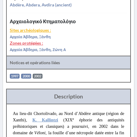
Abdère, Abdera, Avdira (ancient)
Αρχαιολογικό Κτηματολόγιο
Sites archéologiques :
Αρχαία Άβδηρα, Ξάνθη
Zones protégées :
Αρχαία Άβδηρα, Ξάνθη, Ζώνη Α
Notices et opérations liées
1997
2000
2002
Description
Au lieu-dit Chortolivado, au Nord d’Abdère antique (région de
e
Xanthi),
K. Kallintzi
(XIX
éphorie des antiquités
préhistoriques et classiques) a poursuivi, en 2002 dans le
domaine de
Véloni
, la fouille d’une nécropole datée entre la fin