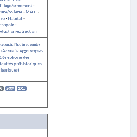
tillage/armement
-
ure/toilette
-
Métal
-
rre
-
Habitat
-
cropole
-
duction/extraction
Εφορεία Προϊστορικών
 Κλασικών Αρχαιοτήτων
XXe éphorie des
iquités préhistoriques
classiques)
08
2009
2010