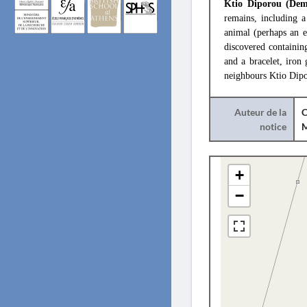
Ktio Diporou (Dem
remains, including a
animal (perhaps an e
discovered containin
and a bracelet, iron
neighbours Ktio Dipo
Auteur de la
C
notice
+
−