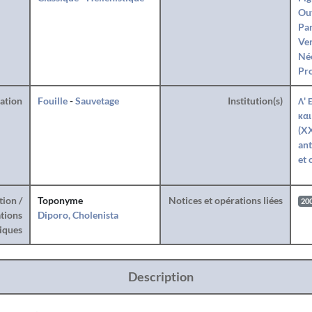
Ou
Par
Ve
Né
Pro
ration
Fouille
-
Sauvetage
Institution(s)
Λ' 
και
(X
ant
et 
tion /
Toponyme
Notices et opérations liées
20
tions
Diporo, Cholenista
iques
Description