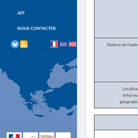
API
NOUS CONTACTER
Nature de l'opé
Localisa
Informa
géograph