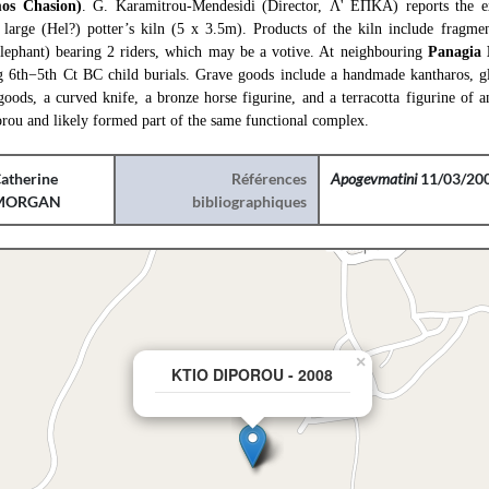
os Chasion)
. G. Karamitrou-Mendesidi (Director, Λ' ΕΠΚΑ) reports the ex
 large (Hel?) potter’s kiln (5 x 3.5m). Products of the kiln include fragment
lephant) bearing 2 riders, which may be a votive. At neighbouring
Panagia 
g 6th−5th Ct BC child burials. Grave goods include a handmade kantharos, gl
 goods, a curved knife, a bronze horse figurine, and a terracotta figurine of 
rou and likely formed part of the same functional complex.
atherine
Références
Apogevmatini
11/03/20
MORGAN
bibliographiques
×
KTIO DIPOROU - 2008