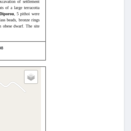
cavation of settlement
s of a large terracotta
Diporou
, 5 pithoi were
ass beads, bronze rings
an obese dwarf. The site
08