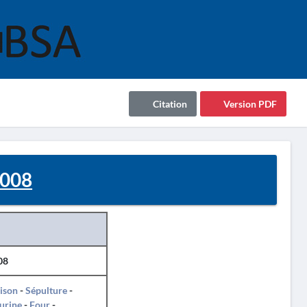
Citation
Version PDF
2008
08
ison
-
Sépulture
-
urine
-
Four
-