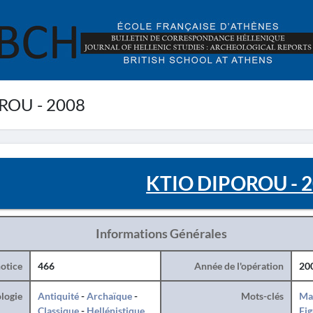
ROU - 2008
KTIO DIPOROU - 
Informations Générales
otice
466
Année de l'opération
20
logie
Antiquité
-
Archaïque
-
Mots-clés
Ma
Classique
-
Hellénistique
Fig