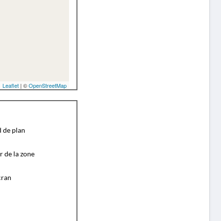
Leaflet
| ©
OpenStreetMap
d de plan
r de la zone
cran