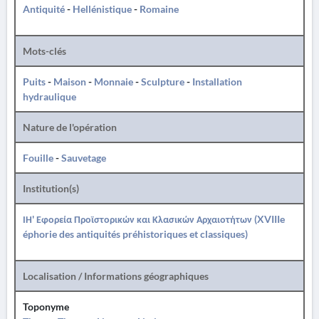
Antiquité
-
Hellénistique
-
Romaine
Mots-clés
Puits
-
Maison
-
Monnaie
-
Sculpture
-
Installation
hydraulique
Nature de l'opération
Fouille
-
Sauvetage
Institution(s)
ΙΗ' Εφορεία Προϊστορικών και Κλασικών Αρχαιοτήτων (XVIIIe
éphorie des antiquités préhistoriques et classiques)
Localisation / Informations géographiques
Toponyme