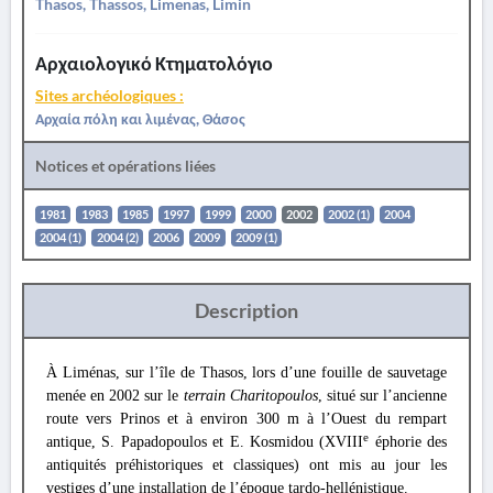
Thasos, Thassos, Limenas, Limin
Αρχαιολογικό Κτηματολόγιο
Sites archéologiques :
Αρχαία πόλη και λιμένας, Θάσος
Notices et opérations liées
1981
1983
1985
1997
1999
2000
2002
2002 (1)
2004
2004 (1)
2004 (2)
2006
2009
2009 (1)
Description
À Liménas, sur l’île de Thasos, lors d’une fouille de sauvetage
menée en 2002 sur le
terrain Charitopoulos
, situé sur l’ancienne
route vers Prinos et à environ 300 m à l’Ouest du rempart
e
antique, S. Papadopoulos et E. Kosmidou (XVIII
éphorie des
antiquités préhistoriques et classiques) ont mis au jour les
vestiges d’une installation de l’époque tardo-hellénistique.