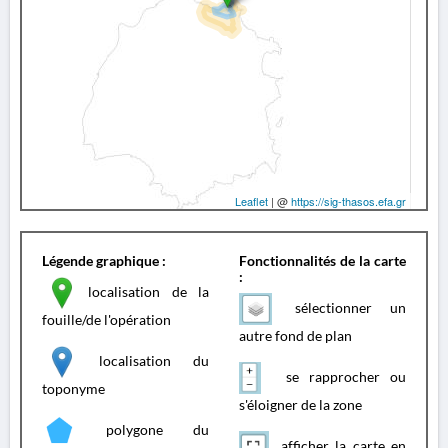
Leaflet
| @
https://sig-thasos.efa.gr
Légende graphique :
Fonctionnalités de la carte
:
localisation de la
sélectionner un
fouille/de l'opération
autre fond de plan
localisation du
se rapprocher ou
toponyme
s'éloigner de la zone
polygone du
afficher la carte en