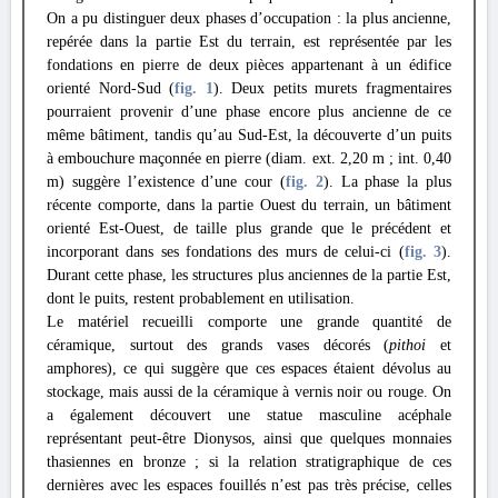
On a pu distinguer deux phases d’occupation : la plus ancienne,
repérée dans la partie Est du terrain, est représentée par les
fondations en pierre de deux pièces appartenant à un édifice
orienté Nord-Sud (
fig. 1
). Deux petits murets fragmentaires
pourraient provenir d’une phase encore plus ancienne de ce
même bâtiment, tandis qu’au Sud-Est, la découverte d’un puits
à embouchure maçonnée en pierre (diam. ext. 2,20 m ; int. 0,40
m) suggère l’existence d’une cour (
fig. 2
). La phase la plus
récente comporte, dans la partie Ouest du terrain, un bâtiment
orienté Est-Ouest, de taille plus grande que le précédent et
incorporant dans ses fondations des murs de celui-ci (
fig. 3
).
Durant cette phase, les structures plus anciennes de la partie Est,
dont le puits, restent probablement en utilisation.
Le matériel recueilli comporte une grande quantité de
céramique, surtout des grands vases décorés (
pithoi
et
amphores), ce qui suggère que ces espaces étaient dévolus au
stockage, mais aussi de la céramique à vernis noir ou rouge. On
a également découvert une statue masculine acéphale
représentant peut-être Dionysos, ainsi que quelques monnaies
thasiennes en bronze ; si la relation stratigraphique de ces
dernières avec les espaces fouillés n’est pas très précise, celles