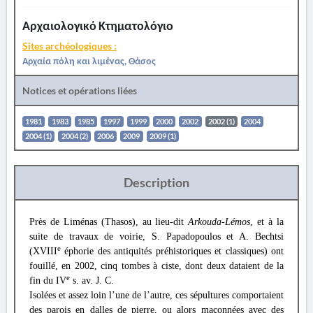
Αρχαιολογικό Κτηματολόγιο
Sites archéologiques :
Αρχαία πόλη και λιμένας, Θάσος
Notices et opérations liées
1981
1983
1985
1997
1999
2000
2002
2002 (1)
2004
2004 (1)
2004 (2)
2006
2009
2009 (1)
Description
Près de Liménas (Thasos), au lieu-dit
Arkouda-Lémos
, et à la
suite de travaux de voirie, S. Papadopoulos et A. Bechtsi
e
(XVIII
éphorie des antiquités préhistoriques et classiques) ont
fouillé, en 2002, cinq tombes à ciste, dont deux dataient de la
e
fin du IV
s. av. J. C.
Isolées et assez loin l’une de l’autre, ces sépultures comportaient
des parois en dalles de pierre, ou alors maçonnées avec des