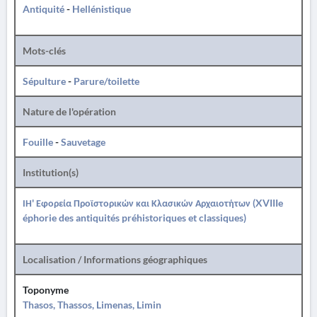
Antiquité
-
Hellénistique
Mots-clés
Sépulture
-
Parure/toilette
Nature de l'opération
Fouille
-
Sauvetage
Institution(s)
ΙΗ' Εφορεία Προϊστορικών και Κλασικών Αρχαιοτήτων (XVIIIe
éphorie des antiquités préhistoriques et classiques)
Localisation / Informations géographiques
Toponyme
Thasos, Thassos, Limenas, Limin