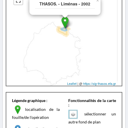
×
THASOS. - Liménas - 2002
Leaflet
| @
https://sig-thasos.efa.gr
Légende graphique :
Fonctionnalités de la carte
:
localisation de la
sélectionner un
fouille/de l'opération
autre fond de plan