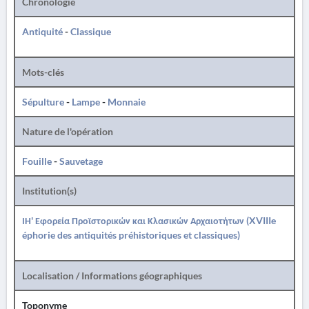
Chronologie
Antiquité
-
Classique
Mots-clés
Sépulture
-
Lampe
-
Monnaie
Nature de l'opération
Fouille
-
Sauvetage
Institution(s)
ΙΗ' Εφορεία Προϊστορικών και Κλασικών Αρχαιοτήτων (XVIIIe
éphorie des antiquités préhistoriques et classiques)
Localisation / Informations géographiques
Toponyme