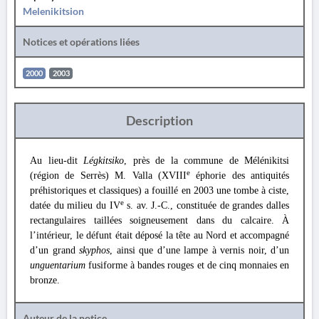
Melenikitsion
Notices et opérations liées
2000
2003
Description
Au lieu-dit
Légkitsiko
, près de la commune de Mélénikitsi
e
(région de Serrès) M. Valla (XVIII
éphorie des antiquités
préhistoriques et classiques) a fouillé en 2003 une tombe à ciste,
e
datée du milieu du IV
s. av. J.-C., constituée de grandes dalles
rectangulaires taillées soigneusement dans du calcaire. À
l’intérieur, le défunt était déposé la tête au Nord et accompagné
d’un grand
skyphos
, ainsi que d’une lampe à vernis noir, d’un
unguentarium
fusiforme à bandes rouges et de cinq monnaies en
bronze.
Auteur de la notice