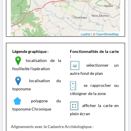
Leaflet
| ©
OpenStreetMap
Légende graphique :
Fonctionnalités de la carte
:
localisation de la
sélectionner un
fouille/de l'opération
autre fond de plan
localisation du
se rapprocher ou
toponyme
s'éloigner de la zone
polygone du
afficher la carte en
toponyme Chronique
plein écran
Alignements avec le Cadastre Archéologique :