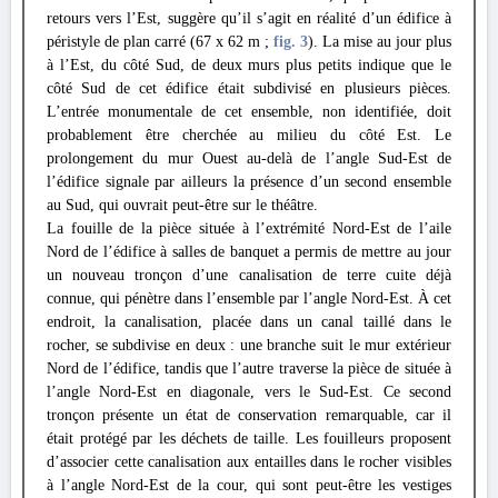
retours vers l’Est, suggère qu’il s’agit en réalité d’un édifice à
péristyle de plan carré (67 x 62 m ;
fig. 3
). La mise au jour plus
à l’Est, du côté Sud, de deux murs plus petits indique que le
côté Sud de cet édifice était subdivisé en plusieurs pièces.
L’entrée monumentale de cet ensemble, non identifiée, doit
probablement être cherchée au milieu du côté Est. Le
prolongement du mur Ouest au-delà de l’angle Sud-Est de
l’édifice signale par ailleurs la présence d’un second ensemble
au Sud, qui ouvrait peut-être sur le théâtre.
La fouille de la pièce située à l’extrémité Nord-Est de l’aile
Nord de l’édifice à salles de banquet a permis de mettre au jour
un nouveau tronçon d’une canalisation de terre cuite déjà
connue, qui pénètre dans l’ensemble par l’angle Nord-Est. À cet
endroit, la canalisation, placée dans un canal taillé dans le
rocher, se subdivise en deux : une branche suit le mur extérieur
Nord de l’édifice, tandis que l’autre traverse la pièce de située à
l’angle Nord-Est en diagonale, vers le Sud-Est. Ce second
tronçon présente un état de conservation remarquable, car il
était protégé par les déchets de taille. Les fouilleurs proposent
d’associer cette canalisation aux entailles dans le rocher visibles
à l’angle Nord-Est de la cour, qui sont peut-être les vestiges