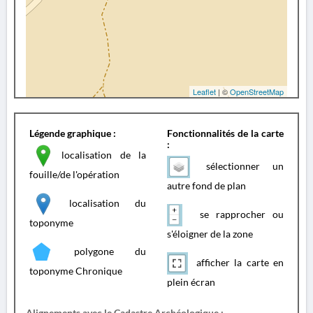
Leaflet
| ©
OpenStreetMap
Légende graphique :
Fonctionnalités de la carte
:
localisation de la
sélectionner un
fouille/de l'opération
autre fond de plan
localisation du
se rapprocher ou
toponyme
s'éloigner de la zone
polygone du
afficher la carte en
toponyme Chronique
plein écran
Alignements avec le Cadastre Archéologique :