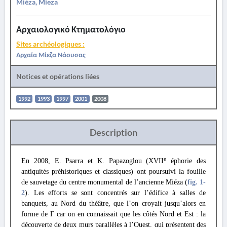
Miéza, Mieza
Αρχαιολογικό Κτηματολόγιο
Sites archéologiques :
Αρχαία Μίεζα Νάουσας
Notices et opérations liées
1992
1993
1997
2001
2008
Description
e
En 2008, E. Psarra et K. Papazoglou (XVII
éphorie des
antiquités préhistoriques et classiques) ont poursuivi la fouille
de sauvetage du centre monumental de l’ancienne Miéza (
fig. 1
-
2
). Les efforts se sont concentrés sur l’édifice à salles de
banquets, au Nord du théâtre, que l’on croyait jusqu’alors en
forme de Γ car on en connaissait que les côtés Nord et Est : la
découverte de deux murs parallèles à l’Ouest, qui présentent des