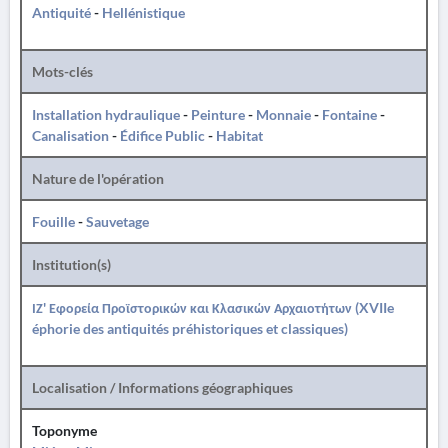
Antiquité
-
Hellénistique
Mots-clés
Installation hydraulique
-
Peinture
-
Monnaie
-
Fontaine
-
Canalisation
-
Édifice Public
-
Habitat
Nature de l'opération
Fouille
-
Sauvetage
Institution(s)
ΙΖ' Εφορεία Προϊστορικών και Κλασικών Αρχαιοτήτων (XVIIe
éphorie des antiquités préhistoriques et classiques)
Localisation / Informations géographiques
Toponyme