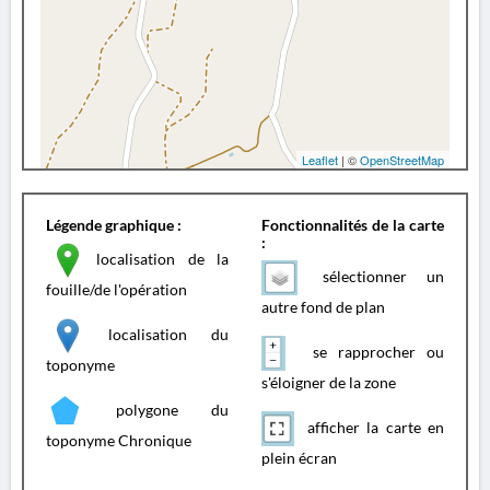
Leaflet
| ©
OpenStreetMap
Légende graphique :
Fonctionnalités de la carte
:
localisation de la
sélectionner un
fouille/de l'opération
autre fond de plan
localisation du
se rapprocher ou
toponyme
s'éloigner de la zone
polygone du
afficher la carte en
toponyme Chronique
plein écran