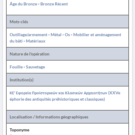
Âge du Bronze
-
Bronze Récent
Mots-clés
Outillage/armement
-
Métal
-
Os
-
Mobilier et aménagement
du bâti
-
Matériaux
Nature de l'opération
Fouille
-
Sauvetage
Institution(s)
ΚΕ' Εφορεία Προϊστορικών και Κλασικών Αρχαιοτήτων (XXVe
éphorie des antiquités préhistoriques et classiques)
Localisation / Informations géographiques
Toponyme