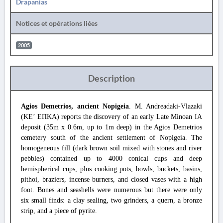
Drapanias
Notices et opérations liées
2005
Description
Agios Demetrios, ancient Nopigeia
. M. Andreadaki-Vlazaki
(KE’ ΕΠΚΑ) reports the discovery of an early Late Minoan IA
deposit (35m x 0.6m, up to 1m deep) in the Agios Demetrios
cemetery south of the ancient settlement of Nopigeia. The
homogeneous fill (dark brown soil mixed with stones and river
pebbles) contained up to 4000 conical cups and deep
hemispherical cups, plus cooking pots, bowls, buckets, basins,
pithoi, braziers, incense burners, and closed vases with a high
foot. Bones and seashells were numerous but there were only
six small finds: a clay sealing, two grinders, a quern, a bronze
strip, and a piece of pyrite.