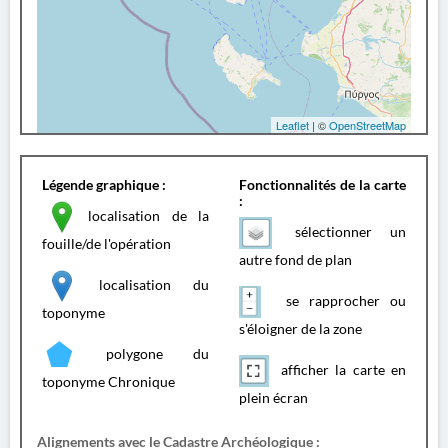
Leaflet
| ©
OpenStreetMap
Légende graphique :
Fonctionnalités de la carte
:
localisation de la
sélectionner un
fouille/de l'opération
autre fond de plan
localisation du
se rapprocher ou
toponyme
s'éloigner de la zone
polygone du
afficher la carte en
toponyme Chronique
plein écran
Alignements avec le Cadastre Archéologique :