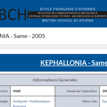
A - Same - 2005
KEPHALLONIA - Same 
Informations Générales
otice
4468
Année de l'opération
20
logie
Antiquité
-
Hellénistique
-
Mots-clés
Ép
Romaine