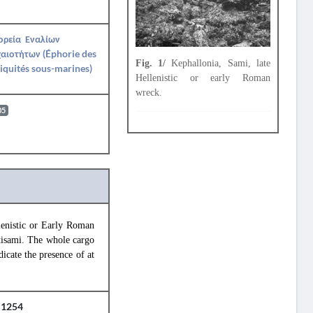
ορεία Εναλίων
αιοτήτων (Éphorie des
Fig. 1/
Kephallonia, Sami, late
iquités sous-marines)
Hellenistic or early Roman
wreck.
05
lenistic or Early Roman
tisami. The whole cargo
icate the presence of at
1254