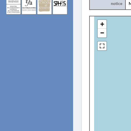
notice
+
−