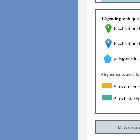
Légende graphique 
localisation d
localisation
polygone du 
Alignements avec le
Sites archéol
Sites histori
Date de cr