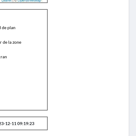
Leaflet
| ©
OpenStreetMap
d de plan
r de la zone
cran
23-12-11 09:19:23