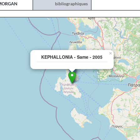
MORGAN
bibliographiques
×
KEPHALLONIA - Same - 2005