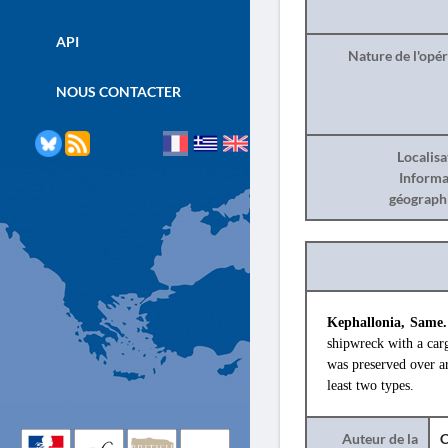
API
Nature de l'opé
NOUS CONTACTER
Localisa
Informa
géograph
Kephallonia, Sam
e
shipwreck with a car
was preserved over a
least two types.
Auteur de la
C