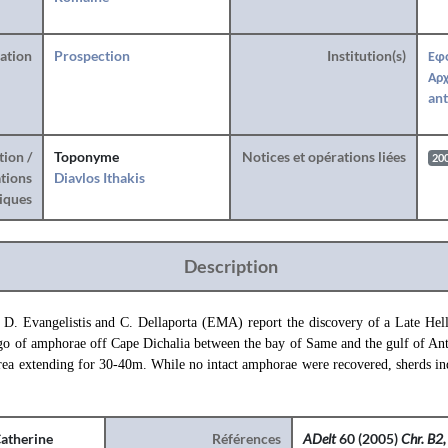
ration
Prospection
Institution(s)
Εφ
Αρχ
ant
tion /
Toponyme
Notices et opérations liées
20
tions
Diavlos Ithakis
iques
Description
.
D. Evangelistis and C. Dellaporta (EMA) report the discovery of a Late Hel
go of amphorae off Cape Dichalia between the bay of Same and the gulf of An
rea extending for 30-40m. While no intact amphorae were recovered, sherds ind
atherine
Références
ADelt
60 (2005)
Chr. B2,