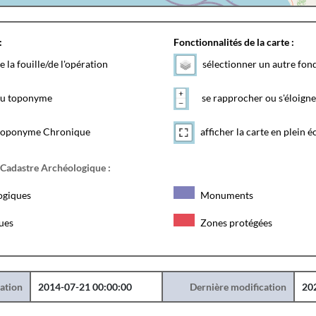
:
Fonctionnalités de la carte :
e la fouille/de l'opération
sélectionner un autre fon
 du toponyme
se rapprocher ou s'éloigne
toponyme Chronique
afficher la carte en plein é
 Cadastre Archéologique :
ogiques
Monuments
ques
Zones protégées
éation
2014-07-21 00:00:00
Dernière modification
20