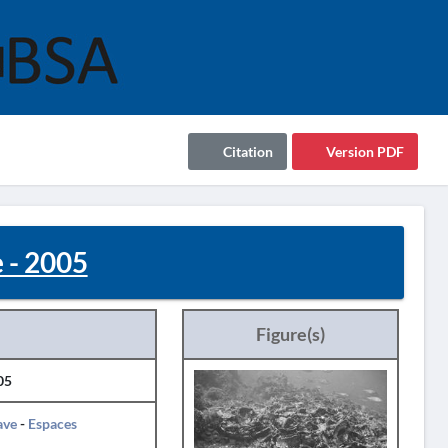
Citation
Version PDF
- 2005
Figure(s)
05
ave
-
Espaces