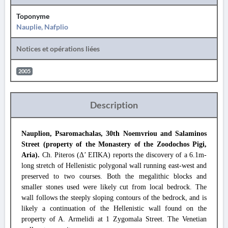
Toponyme
Nauplie, Nafplio
Notices et opérations liées
2005
Description
Nauplion, Psaromachalas, 30th Noemvriou and Salaminos
Street (property of the Monastery of the Zoodochos Pigi,
Aria).
Ch. Piteros (Δ’ ΕΠΚΑ) reports the discovery of a 6.1m-
long stretch of Hellenistic polygonal wall running east-west and
preserved to two courses. Both the megalithic blocks and
smaller stones used were likely cut from local bedrock. The
wall follows the steeply sloping contours of the bedrock, and is
likely a continuation of the Hellenistic wall found on the
property of A. Armelidi at 1 Zygomala Street. The Venetian