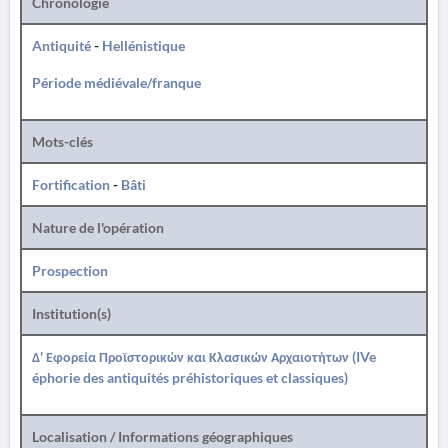
Chronologie
Antiquité
-
Hellénistique
Période médiévale/franque
Mots-clés
Fortification
-
Bâti
Nature de l'opération
Prospection
Institution(s)
Δ' Εφορεία Προϊστορικών και Κλασικών Αρχαιοτήτων (IVe
éphorie des antiquités préhistoriques et classiques)
Localisation / Informations géographiques