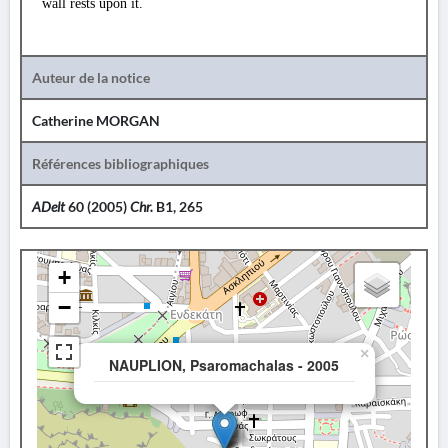
wall rests upon it.
Auteur de la notice
Catherine MORGAN
Références bibliographiques
ADelt
60 (2005)
Chr.
B1, 265
+
−
×
NAUPLION, Psaromachalas - 2005