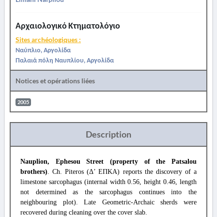
Αρχαιολογικό Κτηματολόγιο
Sites archéologiques :
Ναύπλιο, Αργολίδα
Παλαιά πόλη Ναυπλίου, Αργολίδα
Notices et opérations liées
2005
Description
Nauplion, Ephesou Street (property of the Patsalou
brothers)
. Ch. Piteros (Δ’ ΕΠΚΑ) reports the discovery of a
limestone sarcophagus (internal width 0.56, height 0.46, length
not determined as the sarcophagus continues into the
neighbouring plot). Late Geometric-Archaic sherds were
recovered during cleaning over the cover slab.