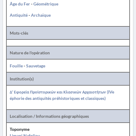
Âge du Fer
-
Géométrique
Antiquité
-
Archaïque
Mots-clés
Nature de l'opération
Fouille
-
Sauvetage
Institution(s)
Δ' Εφορεία Προϊστορικών και Κλασικών Αρχαιοτήτων (IVe
éphorie des antiquités préhistoriques et classiques)
Localisation / Informations géographiques
Toponyme
Limani Nafpliou