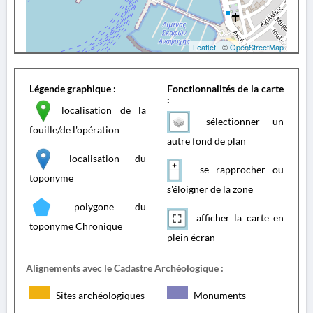
Leaflet
| ©
OpenStreetMap
Légende graphique :
Fonctionnalités de la carte
:
localisation de la
sélectionner un
fouille/de l'opération
autre fond de plan
localisation du
se rapprocher ou
toponyme
s'éloigner de la zone
polygone du
afficher la carte en
toponyme Chronique
plein écran
Alignements avec le Cadastre Archéologique :
Sites archéologiques
Monuments