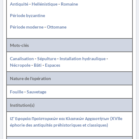
Antiquité
-
Hellénistique
-
Romaine
Période byzantine
Période moderne
-
Ottomane
Mots-clés
Canalisation
-
Sépulture
-
Installation hydraulique
-
Nécropole
-
Bâti
-
Espaces
Nature de l'opération
Fouille
-
Sauvetage
Institution(s)
ΙΖ' Εφορεία Προϊστορικών και Κλασικών Αρχαιοτήτων (XVIIe
éphorie des antiquités préhistoriques et classiques)