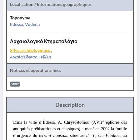
Localisation / Informations géographiques
Toponyme
Edessa, Vodena
Αρχαιολογικό Κτηματολόγιο
Sites archéologiques :
Αρχαία Έδεσσα, Πέλλα
Notices et opérations liées
2002
Description
e
Dans la ville d’Édessa, A. Chrysostomou (XVII
éphorie des
antiquités préhistoriques et classiques) a mené en 2002 la fouille
o
d’urgence du
terrain Loussas
, situé au
n
1, rue Phidiou
, au