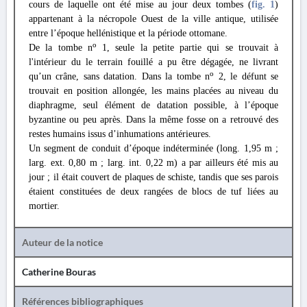
cours de laquelle ont été mise au jour deux tombes (
fig. 1
)
appartenant à la nécropole Ouest de la ville antique, utilisée
entre l’époque hellénistique et la période ottomane.
o
De la tombe n
1, seule la petite partie qui se trouvait à
l'intérieur du le terrain fouillé a pu être dégagée, ne livrant
o
qu’un crâne, sans datation. Dans la tombe n
2, le défunt se
trouvait en position allongée, les mains placées au niveau du
diaphragme, seul élément de datation possible, à l’époque
byzantine ou peu après. Dans la même fosse on a retrouvé des
restes humains issus d’inhumations antérieures.
Un segment de conduit d’époque indéterminée (long. 1,95 m ;
larg. ext. 0,80 m ; larg. int. 0,22 m) a par ailleurs été mis au
jour ; il était couvert de plaques de schiste, tandis que ses parois
étaient constituées de deux rangées de blocs de tuf liées au
mortier.
Auteur de la notice
Catherine Bouras
Références bibliographiques