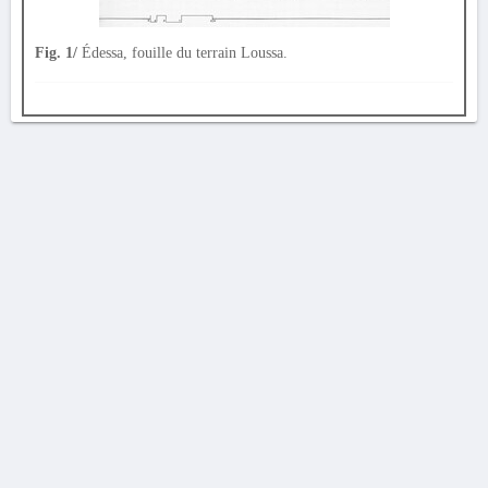
Fig. 1/
Édessa, fouille du terrain Loussa.
AVERTISSEMENT
La Chronique des fouilles en ligne ne constitue en aucun cas une publication des
découvertes qui y sont signalées. L'EfA et la BSA ne peuvent délivrer de copie des