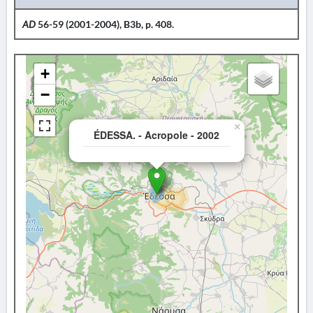
AD
56-59 (2001-2004), B3b, p. 408.
+
−
×
ÉDESSA. - Acropole - 2002