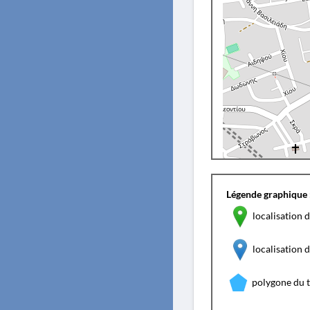
Légende graphique 
localisation d
localisation
polygone du 