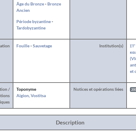
Âge du Bronze
-
Bronze
Ancien
Période byzantine
-
Tardobyzantine
ration
Fouille
-
Sauvetage
Institution(s)
ΣΤ'
και
(VI
ant
et 
tion /
Toponyme
Notices et opérations liées
20
tions
Aigion, Vostitsa
iques
Description