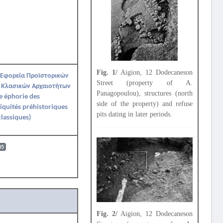
Fig. 1/
Aigion, 12 Dodecaneson
 Εφορεία Προϊστορικών
Street (property of A.
 Κλασικών Αρχαιοτήτων
Panagopoulou), structures (north
e éphorie des
side of the property) and refuse
iquités préhistoriques
pits dating in later periods.
classiques)
05
Fig. 2/
Aigion, 12 Dodecaneson