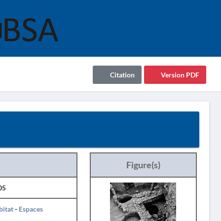
Citation
Version PDF
Figure(s)
05
itat
-
Espaces