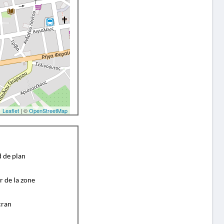
Leaflet
| ©
OpenStreetMap
d de plan
r de la zone
cran