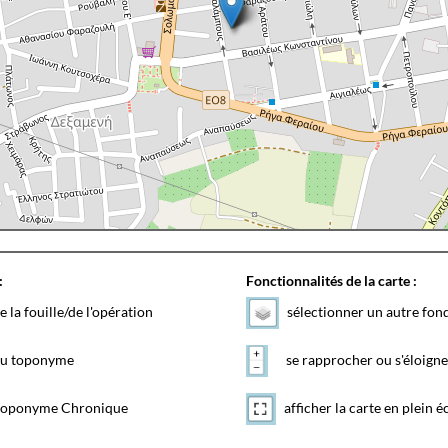
:
Fonctionnalités de la carte :
e la fouille/de l'opération
sélectionner un autre fon
 du toponyme
se rapprocher ou s'éloigne
toponyme Chronique
afficher la carte en plein é