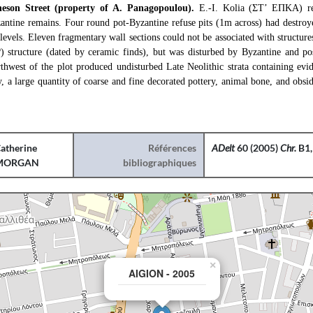
eson Street (property of A. Panagopoulou).
E.-I. Kolia (ΣΤ’ ΕΠΚΑ) rep
zantine remains. Four round pot-Byzantine refuse pits (1m across) had destroye
 levels. Eleven fragmentary wall sections could not be associated with structur
l?) structure (dated by ceramic finds), but was disturbed by Byzantine and po
rthwest of the plot produced undisturbed Late Neolithic strata containing evi
y, a large quantity of coarse and fine decorated pottery, animal bone, and obsid
atherine
Références
ADelt
60 (2005)
Chr.
B1,
MORGAN
bibliographiques
×
AIGION - 2005