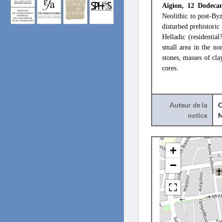
Aigion, 12 Dodecan
Neolithic to post-By
disturbed prehistoric
Helladic (residentia
small area in the no
stones, masses of cla
cores.
Auteur de la
C
notice
+
−