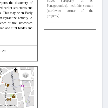
Street (property of A.
orts the discovery of
Panagopoulou), neolithic stratum
d earlier structures and
(northwest corner of the
es. This may be an Early
property).
st-Byzantine activity. A
dence of fire, unworked
ian and flint blades and
 363