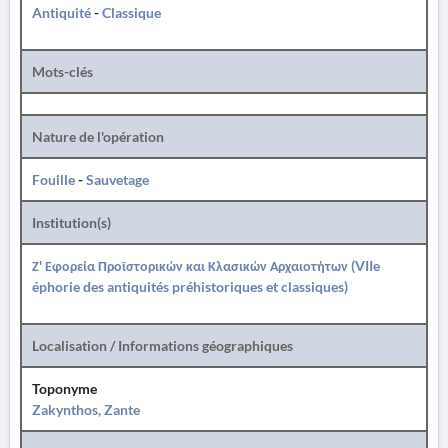
Antiquité
-
Classique
Mots-clés
Nature de l'opération
Fouille
-
Sauvetage
Institution(s)
Ζ' Εφορεία Προϊστορικών και Κλασικών Αρχαιοτήτων (VIIe
éphorie des antiquités préhistoriques et classiques)
Localisation / Informations géographiques
Toponyme
Zakynthos, Zante