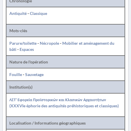
Chronologie
Antiquité
-
Classique
Mots-clés
Parure/toilette
-
Nécropole
-
Mobilier et aménagement du
bâti
-
Espaces
Nature de l'opération
Fouille
-
Sauvetage
Institution(s)
ΛΣΤ' Εφορεία Προϊστορικών και Κλασικών Αρχαιοτήτων
(XXXVIe éphorie des antiquités préhistoriques et classiques)
Localisation / Informations géographiques