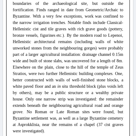
boundaries of the archaeological site, but outside the
fortification. Finds ranged in date from Geometric/Archaic to
Byzantine. With a very few exceptions, work was confined to
the narrow irrigation trenches. Notable finds include Classical-
Hellenistic cist and tile graves with rich grave goods (pottery,
bronze vessels, figurines etc.). By the modern road to Lepenoi,
Hellenistic architectural remains (including walls of white
unworked stones from the neighbouring gorges) were probably
part of a larger agricultural installation: drainage channel 0.15m
wide and built of stone slabs, was uncovered for a length of 8m.
Elsewhere on the plain, close to the hill of the temple of Zeus
Stratios, were two further Hellenistic building complexes. One,
better constructed with walls of well-finished stone blocks, a
white paved floor and an
in situ
threshold block (plus voids left
by others), may be a public structure or a wealthy private
house. Only one narrow strip was investigated: the remainder
extends beneath the neighbouring agricultural road and orange
grove. No Roman or Late Roman sites were found, but
Byzantine settlement was, as well as a large Byzantine cemetery
at Asprokklisia, near the remains of a chapel (37 cist graves
were investigated).