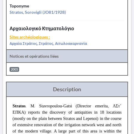
Toponyme
Stratos, Sorovigli (JO81/1928)
Αρχαιολογικό Κτηματολόγιο
Sites archéologiques :
Αρχαία Στράτος, Στράτος, Αιτωλοακαρνανία
Notices et opérations liées
2005
Description
Stratos
. M. Stavropoulou-Gatsi (Director emerita, ΛΣτ’
ΕΠΚΑ) reports the discovery of antiquities in 18 locations
(mostly on the plain between Stratos and Lepenoi) in the course
of extensive renovation of the irrigation network west and north
of the modern village. A large part of this area is within the