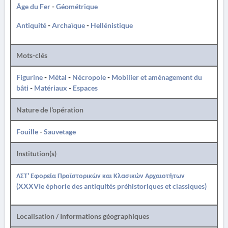
Âge du Fer
-
Géométrique
Antiquité
-
Archaïque
-
Hellénistique
Mots-clés
Figurine
-
Métal
-
Nécropole
-
Mobilier et aménagement du
bâti
-
Matériaux
-
Espaces
Nature de l'opération
Fouille
-
Sauvetage
Institution(s)
ΛΣΤ' Εφορεία Προϊστορικών και Κλασικών Αρχαιοτήτων
(XXXVIe éphorie des antiquités préhistoriques et classiques)
Localisation / Informations géographiques