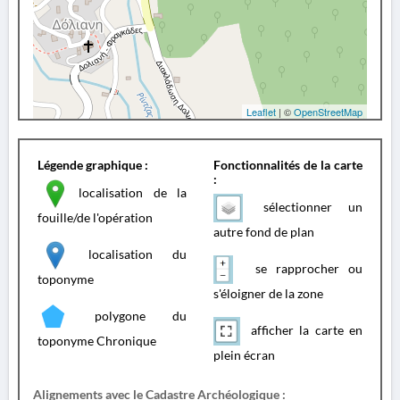
Leaflet
| ©
OpenStreetMap
Légende graphique :
Fonctionnalités de la carte
:
localisation de la
sélectionner un
fouille/de l'opération
autre fond de plan
localisation du
se rapprocher ou
toponyme
s'éloigner de la zone
polygone du
afficher la carte en
toponyme Chronique
plein écran
Alignements avec le Cadastre Archéologique :