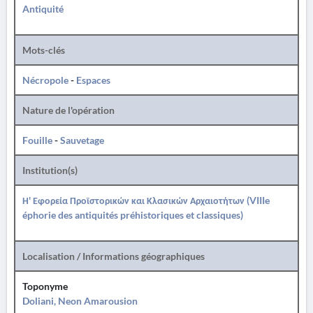
Antiquité
Mots-clés
Nécropole
-
Espaces
Nature de l'opération
Fouille
-
Sauvetage
Institution(s)
Η' Εφορεία Προϊστορικών και Κλασικών Αρχαιοτήτων (VIIIe
éphorie des antiquités préhistoriques et classiques)
Localisation / Informations géographiques
Toponyme
Doliani, Neon Amarousion