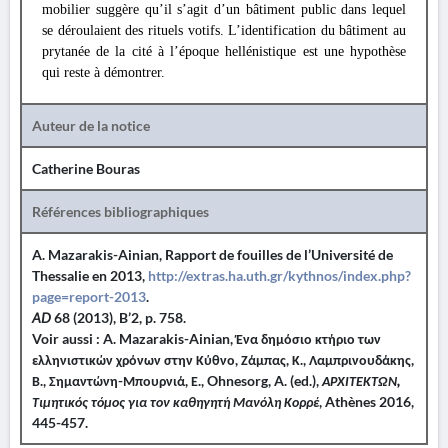
mobilier suggère qu’il s’agit d’un bâtiment public dans lequel
se déroulaient des rituels votifs. L’identification du bâtiment au
prytanée de la cité à l’époque hellénistique est une hypothèse
qui reste à démontrer.
Auteur de la notice
Catherine Bouras
Références bibliographiques
A. Mazarakis-Ainian, Rapport de fouilles de l’Université de
Thessalie en 2013,
http://extras.ha.uth.gr/kythnos/index.php?
page=report-2013
.
AD
68 (2013), B’2, p. 758.
Voir aussi : A. Mazarakis-Ainian, Ένα δημόσιο κτήριο των
ελληνιστικών χρόνων στην Κύθνο, Ζάμπας, Κ., Λαμπρινουδάκης,
Β., Σημαντώνη-Μπουρνιά, Ε., Ohnesorg, A. (ed.),
ΑΡΧΙΤΕΚΤΩΝ,
Τιμητικός τόμος για τον καθηγητή Μανόλη Κορρέ
, Athènes 2016,
445-457.