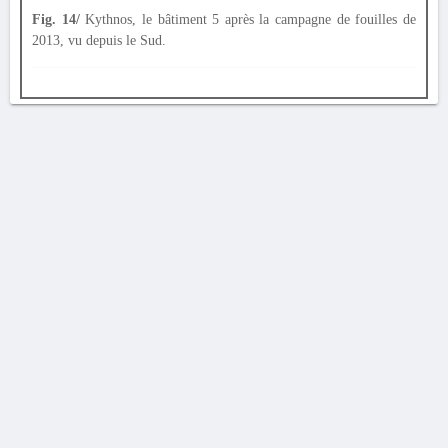
Fig. 14/
Kythnos, le bâtiment 5 après la campagne de fouilles de
2013, vu depuis le Sud.
AVERTISSEMENT
La Chronique des fouilles en ligne ne constitue en aucun cas une publication des
découvertes qui y sont signalées. L'EfA et la BSA ne peuvent délivrer de copie des