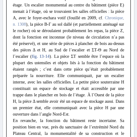
étage. Un escalier monumental au centre du bâtiment (pièce E)
menait à l’étage, où se trouvaient les salles officielles : la pièce
A, avec le foyer-eschara votif (fouillé en 2009, cf.
Chronique,
n. 1308
), la pièce B-Γ au sol dallé (et partiellement aménagé sur
le rocher) où se déroulaient probablement les repas, la pièce Z,
dont la fonction est inconnue (le niveau de circulation n’a pas
été préservé), et une série de pièces à plancher de bois au-dessus
des pièces Δ et H, au Sud de l’escalier et ΣΤ-Θ au Nord de
l’escalier (
fig. 13
-14
). La pièce ΣΤ semble être l’espace où la
plupart des ustensiles et objets liés à la fonction du bâtiment
étaient rangés ; c’est dans cette pièce qu’était probablement
préparée la nourriture. Elle communiquait, par un escalier
interne, avec les salles officielles. La petite pièce souterraine H
constituait un espace de stockage et était accessible par une
trappe dans le plancher en bois de l’étage. À l’Ouest de la pièce
H, la pièce Δ semble avoir été un espace de stockage aussi. Dans
un premier état, elle communiquait avec la pièce H par une
ouverture dans l’angle Nord-Est.
En revanche, la fonction du bâtiment reste incertaine. Sa
position bien en vue, près du sanctuaire de l’extrémité Nord du
Plateau Central, la monumentalité de sa construction et le