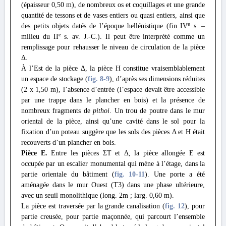
(épaisseur 0,50 m), de nombreux os et coquillages et une grande
quantité de tessons et de vases entiers ou quasi entiers, ainsi que
e
des petits objets datés de l’époque hellénistique (fin IV
s. –
e
milieu du II
s. av. J.-C.). Il peut être interprété comme un
remplissage pour rehausser le niveau de circulation de la pièce
Δ.
À l’Est de la pièce Δ, la pièce H constitue vraisemblablement
un espace de stockage (
fig. 8
-9
), d’après ses dimensions réduites
(2 x 1,50 m), l’absence d’entrée (l’espace devait être accessible
par une trappe dans le plancher en bois) et la présence de
nombreux fragments de
pithoi
. Un trou de poutre dans le mur
oriental de la pièce, ainsi qu’une cavité dans le sol pour la
fixation d’un poteau suggère que les sols des pièces Δ et H était
recouverts d’un plancher en bois.
Pièce E.
Entre les pièces ΣΤ et Δ, la pièce allongée E est
occupée par un escalier monumental qui mène à l’étage, dans la
partie orientale du bâtiment (
fig. 10
-11
). Une porte a été
aménagée dans le mur Ouest (T3) dans une phase ultérieure,
avec un seuil monolithique (long. 2m ; larg. 0,60 m).
La pièce est traversée par la grande canalisation (
fig. 12
), pour
partie creusée, pour partie maçonnée, qui parcourt l’ensemble