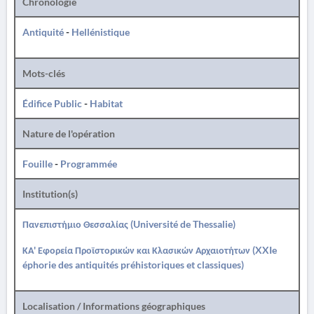
Chronologie
Antiquité
-
Hellénistique
Mots-clés
Édifice Public
-
Habitat
Nature de l'opération
Fouille
-
Programmée
Institution(s)
Πανεπιστήμιο Θεσσαλίας (Université de Thessalie)
ΚΑ' Εφορεία Προϊστορικών και Κλασικών Αρχαιοτήτων (XXIe
éphorie des antiquités préhistoriques et classiques)
Localisation / Informations géographiques