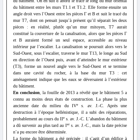
du bâtiment. On en suit d’abord le tracé le long du mur oriental
du bâtiment entre les murs T1.1 et T1.2. Elle forme ensuite un
angle droit vers l’Ouest entre les pièces Γ et B et suit le tracé du
mur T7, dont on pensait jusqu’à présent qu’il séparait les deux
pièces : en réalité, plutôt qu’un mur mitoyen, T7 aurait
constitué la couverture de la canalisation, alors que les pièces Γ
et B auraient formé un seul espace, accessible au niveau
inférieur par l’escalier. La canalisation se poursuit alors vers le
Sud-Ouest, sous l’escalier, traverse le mur T13, le longe au Sud
en direction de l’Ouest puis, avant d’atteindre le mur extérieur
(T3), forme un nouvel angle vers le Sud-Ouest et se termine
dans une cavité du rocher, à la base du mur T3 : cet
aménagement indique que les eaux se déversaient à l’extérieur
du bâtiment.
En conclusion
, la fouille de 2013 a révélé que le bâtiment 5 a
connu au moins deux états de construction. La phase la plus
e
ancienne date du milieu du IV
s. av. J.-C. Après une
destruction à l’époque hellénistique, il a subi des réparations,
e
probablement au cours du II
s. av. J.-C. L’abandon du bâtiment
er
a dû survenir au plus tard au I
s. av. J.-C., mais la date précise
n’a pu encore être déterminée.
La forme du bâtiment a été précisée : il s’agit d’un édifice à