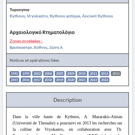
Toponyme
Kythnos, Vryokastro, Kythnos antique, Ancient Kythnos
Αρχαιολογικό Κτηματολόγιο
Zones protégées :
Βρυόκαστρο, Κύθνος, Ζώνη Α
Notices et opérations liées
1992
1995
2002
2004
2005
2009
2010
2011
2012
2013
2015
2016
2017
2018
2019
2020
2021
2023
2024
Description
Dans la ville haute de Kythnos, A. Mazarakis-Ainian
(Université de Thessalie) a poursuivi en 2013 les recherches sur
la colline de Vryokastro, en collaboration avec Th.
e