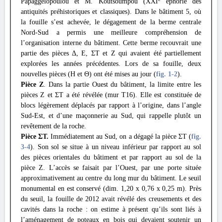
Papaggelopoulou et M. Koutsoumpou (XXI
éphorie des
antiquités préhistoriques et classiques). Dans le bâtiment 5, où
la fouille s’est achevée, le dégagement de la berme centrale
Nord-Sud a permis une meilleure compréhension de
l’organisation interne du bâtiment. Cette berme recouvrait une
partie des pièces Δ, E, ΣΤ et Z qui avaient été partiellement
explorées les années précédentes. Lors de sa fouille, deux
nouvelles pièces (H et Θ) ont été mises au jour (
fig. 1
-2
).
Pièce Z
. Dans la partie Ouest du bâtiment, la limite entre les
pièces Z et ΣΤ a été révélée (mur T16). Elle est constituée de
blocs légèrement déplacés par rapport à l’origine, dans l’angle
Sud-Est, et d’une maçonnerie au Sud, qui rappelle plutôt un
revêtement de la roche.
Pièce
ΣΤ.
Immédiatement au Sud, on a dégagé la pièce ΣΤ (
fig.
3
-4
). Son sol se situe à un niveau inférieur par rapport au sol
des pièces orientales du bâtiment et par rapport au sol de la
pièce Z. L’accès se faisait par l’Ouest, par une porte située
approximativement au centre du long mur du bâtiment. Le seuil
monumental en est conservé (dim. 1,20 x 0,76 x 0,25 m). Près
du seuil, la fouille de 2012 avait révélé des creusements et des
cavités dans la roche : on estime à présent qu’ils sont liés à
l’aménagement de poteaux en bois qui devaient soutenir un