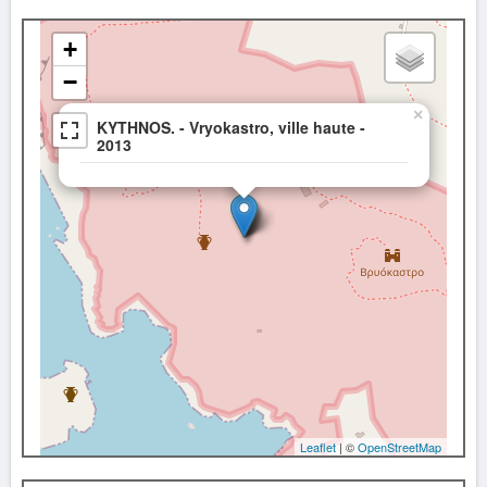
+
−
×
KYTHNOS. - Vryokastro, ville haute -
2013
Leaflet
| ©
OpenStreetMap