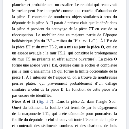
plancher et probablement un escalier. Le remblai qui recouvrait
le rocher peut être interprété comme une couche d’abandon de
la pièce. Il contenait de nombreux objets similaires à ceux du
dépotoir de la pièce Δ. Il parait à présent clair que le dépôt dans
la pièce Δ provient du nettoyage de la pièce ΣΤ en vue de sa
réoccupation. Le mobilier date en majeure partie de l’époque
e
e
hellénistique (fin du IV
– milieu du II
s. av. J.-C.). À l’Est de
la pièce ΣΤ et du mur T5.2, on a mis au jour la
pièce
Θ
, qui est
un espace aveugle : le mur T5.2, qui constitue le prolongement
du mur T5 ne présente en effet aucune ouverture). La pièce Θ
forme une abside vers l’Est, creusée dans le rocher et complétée
par le mur d’analemma T9 qui forme la limite occidentale de la
pièce Γ. À l’intérieur de l’espace Θ, on a trouvé de nombreuses
pierres plates, qui proviennent probablement d’un dallage
similaire à celui de la pièce B. La fonction de cette pièce n’a
pas encore été identifiée.
Pièce
Δ et H
(
fig. 5
-7
). Dans la pièce Δ, dans l’angle Sud-
Ouest du bâtiment, la fouille s’est terminée par le dégagement
de la maçonnerie T11, qui a été démontée pour poursuivre la
fouille du dépotoir : celui-ci couvrait toute l’étendue de la pièce
et contenait des sédiments sombres et des charbons de bois