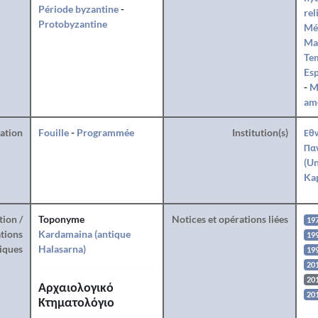
Période byzantine
-
rel
Protobyzantine
Mé
Ma
Te
Es
-
M
am
ration
Fouille
-
Programmée
Institution(s)
Εθν
Πα
(Un
Kap
tion /
Toponyme
Notices et opérations liées
19
tions
Kardamaina (antique
19
iques
Halasarna)
19
20
20
Αρχαιολογικό
20
Κτηματολόγιο