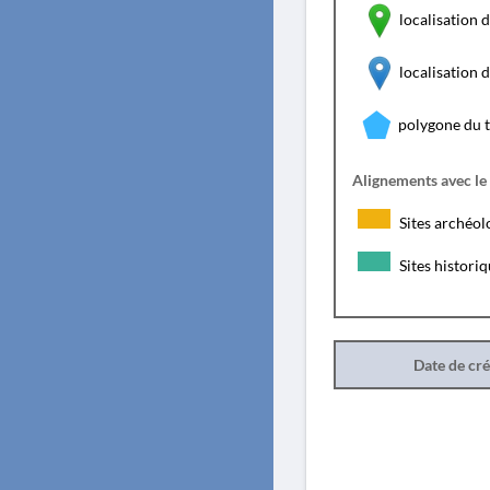
localisation d
localisation
polygone du 
Alignements avec le
Sites archéol
Sites histori
Date de cr