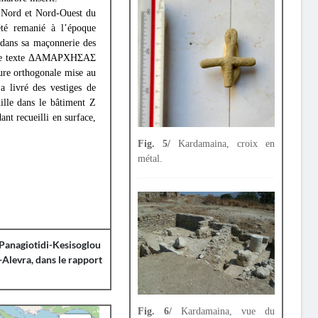
le Nord et Nord-Ouest du
été remanié à l’époque
 dans sa maçonnerie des
ant le texte ΔΑΜΑΡΧΗΣΑΣ
ure orthogonale mise au
a livré des vestiges de
ille dans le bâtiment Z
ant recueilli en surface,
Fig. 5/
Kardamaina, croix en
métal.
. Panagiotidi-Kesisoglou
Alevra, dans le rapport
Fig. 6/
Kardamaina, vue du