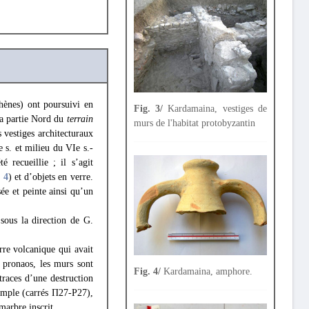
hènes) ont poursuivi en
Fig. 3/
Kardamaina, vestiges de
la partie Nord du
terrain
murs de l'habitat protobyzantin
s vestiges architecturaux
 s. et milieu du VIe s.-
 recueillie ; il s’agit
. 4
) et d’objets en verre.
ée et peinte ainsi qu’un
sous la direction de G.
erre volcanique qui avait
u pronaos, les murs sont
Fig. 4/
Kardamaina, amphore.
traces d’une destruction
temple (carrés Π27-Ρ27),
arbre inscrit.