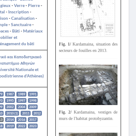
igieux
-
Verre
-
Pierre
-
tal
-
Inscription
-
ison
-
Canalisation
-
mple
-
Sanctuaire
-
paces
-
Bâti
-
Matériaux
obilier et
énagement du bâti
Fig. 1/
Kardamaina, situation des
secteurs de fouilles en 2013.
ικό και Καποδιστριακό
νεπιστήμιο Αθηνών
iversité Nationale et
odistrienne d'Athènes)
79
1987
1989
1991
93
1995
1997
1998
99
2002
2004
2009
Fig. 2/
Kardamaina, vestiges de
10
2010 (1)
2011
2012
murs de l'habitat protobyzantin.
13
2014
2016
2017
18
2019
2022
2023