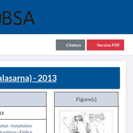
Citation
Version PDF
lasarna) - 2013
Figure(s)
13
itat
-
Installation
draulique
-
Édifice