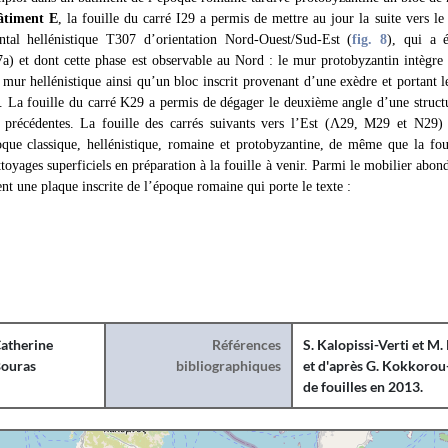
âtiment E
, la fouille du carré I29 a permis de mettre au jour la suite vers 
al hellénistique T307 d’orientation Nord-Ouest/Sud-Est (
fig. 8
), qui a 
a) et dont cette phase est observable au Nord : le mur protobyzantin intègre
 mur hellénistique ainsi qu’un bloc inscrit provenant d’une exèdre et port
. La fouille du carré K29 a permis de dégager le deuxième angle d’une struct
s précédentes. La fouille des carrés suivants vers l’Est (Λ29, Μ29 et Ν29) 
oque classique, hellénistique, romaine et protobyzantine, de même que la fou
ttoyages superficiels en préparation à la fouille à venir. Parmi le mobilier abond
ent une plaque inscrite de l’époque romaine qui porte le texte :
atherine
Références
S. Kalopissi-Verti et M
ouras
bibliographiques
et d'après G. Kokkorou-
de fouilles en 2013.