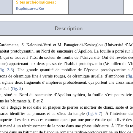
Sites archéologiques :
Καρδάμαινα Κω
Description
Kardamaina, S. Kalopissi-Verti et M. Panagiotidi-Kesisoglou (Université d’At
habitat protobyzantin, au Nord du sanctuaire d’Apollon. La fouille a porté sur 
), qui se trouve à l’Est du secteur de fouille de l’Université. Ont été révélés de
tions) appartenant aux deux phases de l’habitat protobyzantin (Ve-milieu du VIe
fig. 2
-3
). Une grande quantité de mobilier de l’époque protobyzantine a été
ssons de céramique fine à vernis rouges, de céramique usuelle, d’amphores (
fig
n signale deux fragments d’amphores probablement, qui portent une croix incis
 métal (
fig. 5
).
, situé au Nord du sanctuaire d’Apollon pythien, la fouille s’est poursuivie 
s les bâtiments Δ, Ε et Z.
, on a dégagé le sol dallé en plaques de pierres et mortier de chaux, sable et t
spaces identifiés au pronaos et au sékos du temple (
fig. 6
-7
). À l’intérieur d
nquette. Les deux espaces communiquent par une porte étroite qui a livré des 
it mené à un rétrécissement de la porte dans une phase ultérieure. À l’Est du 
mploi dans un bâtiment de l’époque romaine tardive-protobyzantine un bloc de m