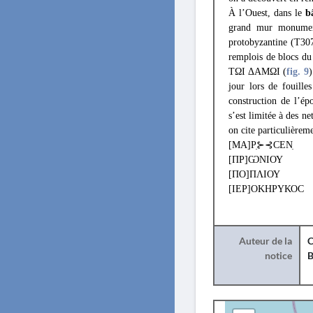
À l’Ouest, dans le
b
grand mur monument
protobyzantine (T307
remplois de blocs du
ΤΩΙ ΔΑΜΩΙ (
fig. 9
)
jour lors de fouille
construction de l’ép
s’est limitée à des ne
on cite particulièrem
[ΜΑ]Ρ̣⊱⊰CΕΝ̣
[ΠΡ]ѠΝΙΟΥ
[ΠΟ]ΠΛΙΟΥ
[ΙΕΡ]ΟΚΗΡΥΚΟC
Auteur de la
C
notice
B