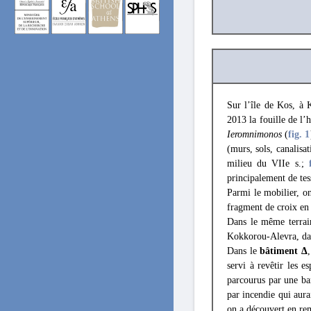
Sur l’île de Kos, à 
2013 la fouille de l’
Ieromnimonos
(
fig. 1
(murs, sols, canalisa
milieu du VIIe s.;
principalement de te
Parmi le mobilier, o
fragment de croix en
Dans le même terrain
Kokkorou-Alevra, dan
Dans le
bâtiment Δ
servi à revêtir les e
parcourus par une ba
par incendie qui aura
on a découvert en re