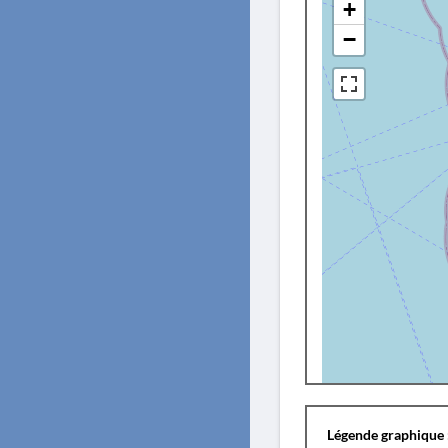
+
−
Légende graphique 