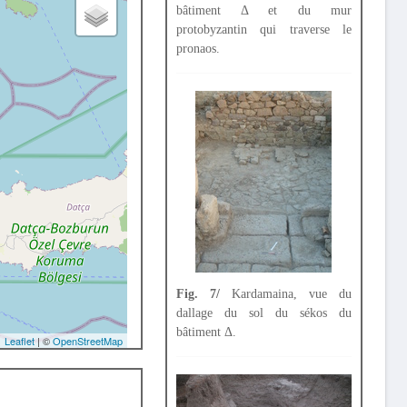
bâtiment Δ et du mur
protobyzantin qui traverse le
pronaos.
Fig. 7/
Kardamaina, vue du
dallage du sol du sékos du
bâtiment Δ.
Leaflet
| ©
OpenStreetMap