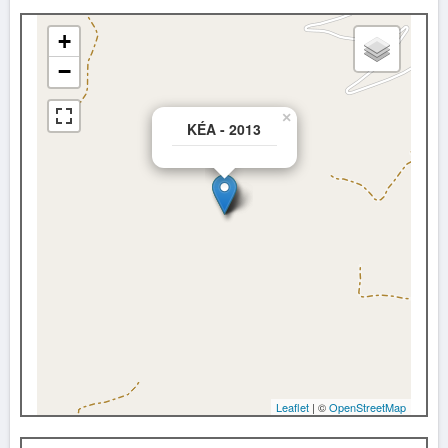
+
−
×
KÉA - 2013
Leaflet
| ©
OpenStreetMap