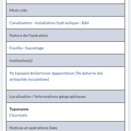
Mots-clés
Canalisation
-
Installation hydraulique
-
Bâti
Nature de l'opération
Fouille
-
Sauvetage
Institution(s)
9η Εφορεία Βυζαντινών Αρχαιοτήτων (9e éphorie des
antiquités byzantines)
Localisation / Informations géographiques
Toponyme
Chortiatis
Notices et opérations liées