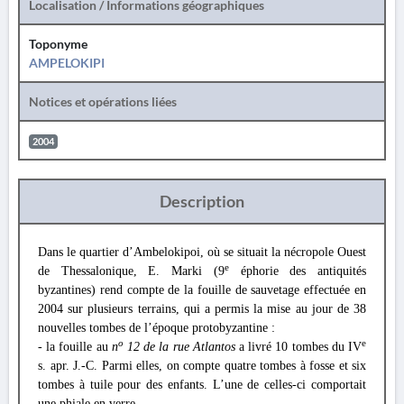
Localisation / Informations géographiques
Toponyme
AMPELOKIPI
Notices et opérations liées
2004
Description
Dans le quartier d’Ambelokipoi, où se situait la nécropole Ouest
e
de Thessalonique, E. Marki (9
éphorie des antiquités
byzantines) rend compte de la fouille de sauvetage effectuée en
2004 sur plusieurs terrains, qui a permis la mise au jour de 38
nouvelles tombes de l’époque protobyzantine :
o
e
- la fouille au
n
12 de la rue Atlantos
a livré 10 tombes du IV
s. apr. J.-C. Parmi elles, on compte quatre tombes à fosse et six
tombes à tuile pour des enfants. L’une de celles-ci comportait
une phiale en verre.