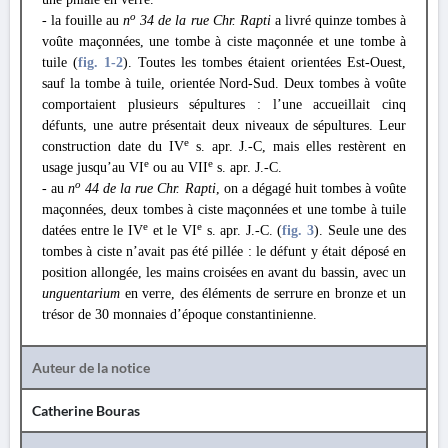
o
- la fouille au
n
34 de la rue Chr. Rapti
a livré quinze tombes à
voûte maçonnées, une tombe à ciste maçonnée et une tombe à
tuile (
fig. 1
-2
). Toutes les tombes étaient orientées Est-Ouest,
sauf la tombe à tuile, orientée Nord-Sud. Deux tombes à voûte
comportaient plusieurs sépultures : l’une accueillait cinq
défunts, une autre présentait deux niveaux de sépultures. Leur
e
construction date du IV
s. apr. J.-C, mais elles restèrent en
e
e
usage jusqu’au VI
ou au VII
s. apr. J.-C.
o
- au
n
44 de la rue Chr. Rapti
, on a dégagé huit tombes à voûte
maçonnées, deux tombes à ciste maçonnées et une tombe à tuile
e
e
datées entre le IV
et le VI
s. apr. J.-C. (
fig. 3
). Seule une des
tombes à ciste n’avait pas été pillée : le défunt y était déposé en
position allongée, les mains croisées en avant du bassin, avec un
unguentarium
en verre, des éléments de serrure en bronze et un
trésor de 30 monnaies d’époque constantinienne.
Auteur de la notice
Catherine Bouras