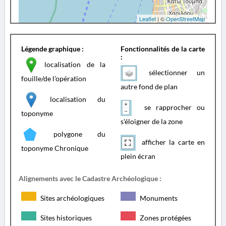
Leaflet
| ©
OpenStreetMap
Légende graphique :
Fonctionnalités de la carte
:
localisation de la
sélectionner un
fouille/de l'opération
autre fond de plan
localisation du
se rapprocher ou
toponyme
s'éloigner de la zone
polygone du
afficher la carte en
toponyme Chronique
plein écran
Alignements avec le Cadastre Archéologique :
Sites archéologiques
Monuments
Sites historiques
Zones protégées