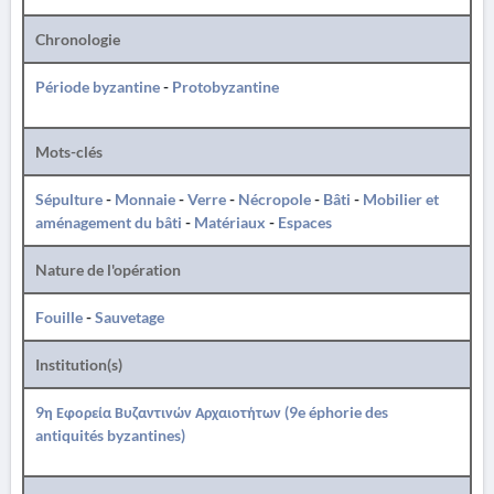
Chronologie
Période byzantine
-
Protobyzantine
Mots-clés
Sépulture
-
Monnaie
-
Verre
-
Nécropole
-
Bâti
-
Mobilier et
aménagement du bâti
-
Matériaux
-
Espaces
Nature de l'opération
Fouille
-
Sauvetage
Institution(s)
9η Εφορεία Βυζαντινών Αρχαιοτήτων (9e éphorie des
antiquités byzantines)