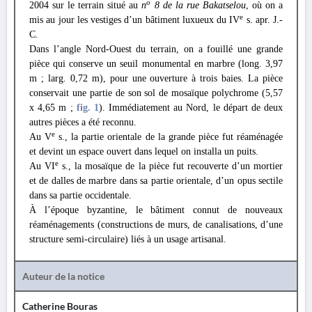
o
2004 sur le terrain situé au
n
8 de la rue Bakatselou
, où on a
e
mis au jour les vestiges d’un bâtiment luxueux du IV
s. apr. J.-
C.
Dans l’angle Nord-Ouest du terrain, on a fouillé une grande
pièce qui conserve un seuil monumental en marbre (long. 3,97
m ; larg. 0,72 m), pour une ouverture à trois baies. La pièce
conservait une partie de son sol de mosaïque polychrome (5,57
x 4,65 m ;
fig. 1
). Immédiatement au Nord, le départ de deux
autres pièces a été reconnu.
e
Au V
s., la partie orientale de la grande pièce fut réaménagée
et devint un espace ouvert dans lequel on installa un puits.
e
Au VI
s., la mosaïque de la pièce fut recouverte d’un mortier
et de dalles de marbre dans sa partie orientale, d’un opus sectile
dans sa partie occidentale.
À l’époque byzantine, le bâtiment connut de nouveaux
réaménagements (constructions de murs, de canalisations, d’une
structure semi-circulaire) liés à un usage artisanal.
Auteur de la notice
Catherine Bouras