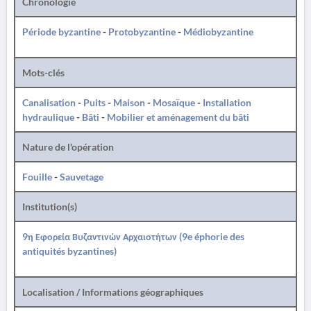
Chronologie
Période byzantine
-
Protobyzantine
-
Médiobyzantine
Mots-clés
Canalisation
-
Puits
-
Maison
-
Mosaïque
-
Installation
hydraulique
-
Bâti
-
Mobilier et aménagement du bâti
Nature de l'opération
Fouille
-
Sauvetage
Institution(s)
9η Εφορεία Βυζαντινών Αρχαιοτήτων (9e éphorie des
antiquités byzantines)
Localisation / Informations géographiques