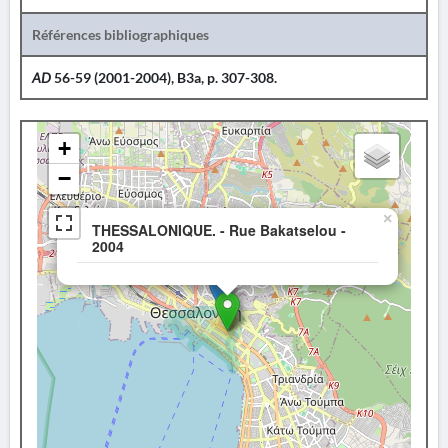
Références bibliographiques
AD
56-59 (2001-2004), B3a, p. 307-308.
+
−
×
THESSALONIQUE. - Rue Bakatselou -
2004