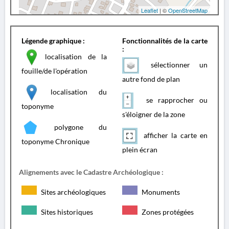
Leaflet
| ©
OpenStreetMap
Légende graphique :
Fonctionnalités de la carte
:
localisation de la
sélectionner un
fouille/de l'opération
autre fond de plan
localisation du
se rapprocher ou
toponyme
s'éloigner de la zone
polygone du
afficher la carte en
toponyme Chronique
plein écran
Alignements avec le Cadastre Archéologique :
Sites archéologiques
Monuments
Sites historiques
Zones protégées