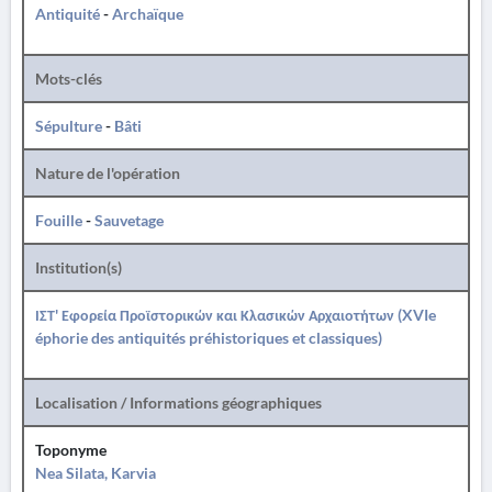
Antiquité
-
Archaïque
Mots-clés
Sépulture
-
Bâti
Nature de l'opération
Fouille
-
Sauvetage
Institution(s)
ΙΣΤ' Εφορεία Προϊστορικών και Κλασικών Αρχαιοτήτων (XVIe
éphorie des antiquités préhistoriques et classiques)
Localisation / Informations géographiques
Toponyme
Nea Silata, Karvia