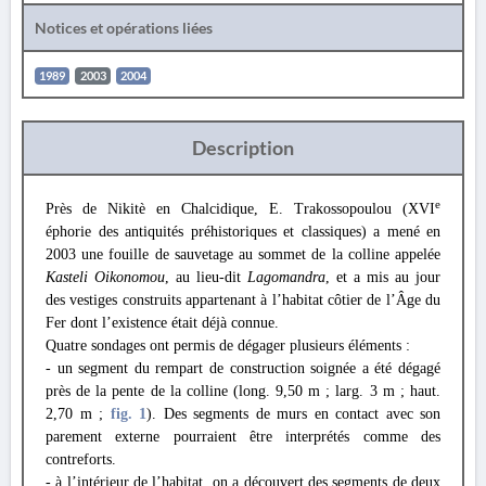
Notices et opérations liées
1989
2003
2004
Description
e
Près de Nikitè en Chalcidique, E. Trakossopoulou (XVI
éphorie des antiquités préhistoriques et classiques) a mené en
2003 une fouille de sauvetage au sommet de la colline appelée
Kasteli Oikonomou
, au lieu-dit
Lagomandra
, et a mis au jour
des vestiges construits appartenant à l’habitat côtier de l’Âge du
Fer dont l’existence était déjà connue.
Quatre sondages ont permis de dégager plusieurs éléments :
- un segment du rempart de construction soignée a été dégagé
près de la pente de la colline (long. 9,50 m ; larg. 3 m ; haut.
2,70 m ;
fig. 1
). Des segments de murs en contact avec son
parement externe pourraient être interprétés comme des
contreforts.
- à l’intérieur de l’habitat, on a découvert des segments de deux