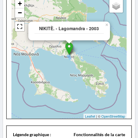
+
−
×
NIKITÈ. - Lagomandra - 2003
Leaflet
| ©
OpenStreetMap
Légende graphique :
Fonctionnalités de la carte