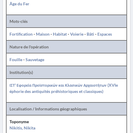
Âge du Fer
Mots-clés
Fortification
-
Maison
-
Habitat
-
Voierie
-
Bâti
-
Espaces
Nature de l'opération
Fouille
-
Sauvetage
Institution(s)
ΙΣΤ' Εφορεία Προϊστορικών και Κλασικών Αρχαιοτήτων (XVIe
éphorie des antiquités préhistoriques et classiques)
Localisation / Informations géographiques
Toponyme
Nikitis, Nikita