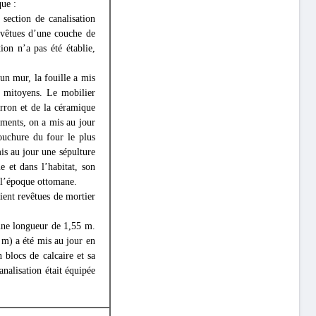
que :
section de canalisation
evêtues d’une couche de
ion n’a pas été établie,
 un mur, la fouille a mis
s mitoyens. Le mobilier
rron et de la céramique
iments, on a mis au jour
ouchure du four le plus
is au jour une sépulture
e et dans l’habitat, son
e l’époque ottomane.
aient revêtues de mortier
 une longueur de 1,55 m.
 m) a été mis au jour en
 blocs de calcaire et sa
analisation était équipée