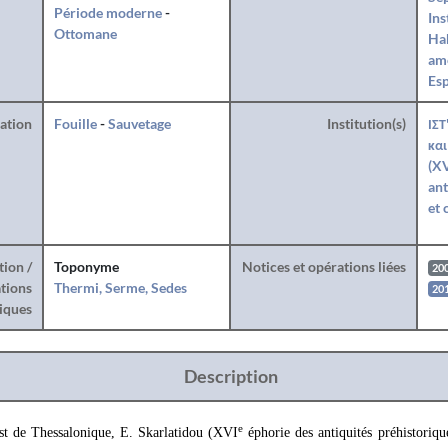
Période moderne
-
Ins
Ottomane
Hab
am
Es
ration
Fouille
-
Sauvetage
Institution(s)
ΙΣΤ
και
(XV
ant
et 
tion /
Toponyme
Notices et opérations liées
20
tions
Thermi, Serme, Sedes
20
iques
Description
e
t de Thessalonique, E. Skarlatidou (XVI
éphorie des antiquités préhistoriqu