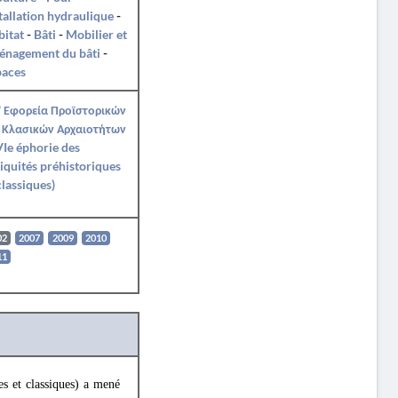
tallation hydraulique
-
itat
-
Bâti
-
Mobilier et
énagement du bâti
-
paces
' Εφορεία Προϊστορικών
 Κλασικών Αρχαιοτήτων
Ie éphorie des
iquités préhistoriques
classiques)
02
2007
2009
2010
11
es et classiques) a mené