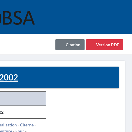
Citation
Version PDF
 2002
02
alisation
-
Citerne
-
pulture
-
Four
-