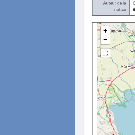
Auteur de la
C
notice
B
+
−