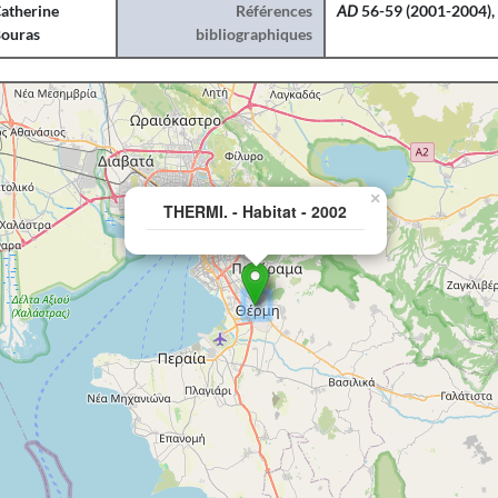
atherine
Références
AD
56-59 (2001-2004), 
ouras
bibliographiques
×
THERMI. - Habitat - 2002