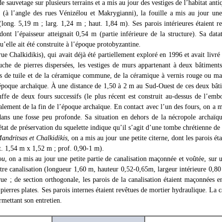
e sauvetage sur plusieurs terrains et a mis au jour des vestiges de l’habitat anti
(à l’angle des rues Vénizélou et Makrygianni), la fouille a mis au jour une 
long. 5,19 m ; larg. 1,24 m ; haut. 1,84 m). Ses parois intérieures étaient r
ont l’épaisseur atteignait 0,54 m (partie inférieure de la structure). Sa datat
u’elle ait été construite à l’époque protobyzantine.
ue Chalkidikis), qui avait déjà été partiellement exploré en 1996 et avait livré
uche de pierres dispersées, les vestiges de murs appartenant à deux bâtiment
 de tuile et de la céramique commune, de la céramique à vernis rouge ou ma
l’époque archaïque. À une distance de 1,50 à 2 m au Sud-Ouest de ces deux bât
ffe de deux fours successifs (le plus récent est construit au-dessus de l’emb
galement de la fin de l’époque archaïque. En contact avec l’un des fours, on a m
 dans une fosse peu profonde. Sa situation en dehors de la nécropole archaïqu
 état de préservation du squelette indique qu’il s’agit d’une tombe chrétienne d
Mandritsas et Chalkidikis
, on a mis au jour une petite citerne, dont les parois ét
t. 1,54 m x 1,52 m ; prof. 0,90-1 m).
ou
, on a mis au jour une petite partie de canalisation maçonnée et voûtée, sur
re canalisation (longueur 1,60 m, hauteur 0,52-0,65m, largeur intérieure 0,80
ue ; de section orthogonale, les parois de la canalisation étaient maçonnées en
pierres plates. Ses parois internes étaient revêtues de mortier hydraulique. La c
rmettant son entretien.