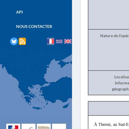
API
NOUS CONTACTER
Nature de l'opé
Localisa
Informa
géograph
À Thermi, au Sud-Es