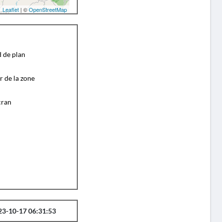
Leaflet
| ©
OpenStreetMap
d de plan
r de la zone
cran
23-10-17 06:31:53