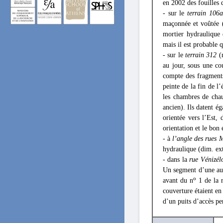
en 2002 des fouilles d
- sur le
terrain 106a
maçonnée et voûtée (
mortier hydraulique d
mais il est probable q
- sur le
terrain 312
(r
au jour, sous une co
compte des fragments
peinte de la fin de 
les chambres de chau
ancien). Ils datent é
orientée vers l’Est,
orientation et le bon
- à
l’angle des rues 
hydraulique (dim. ex
- dans la
rue Vénizél
Un segment d’une aut
o
avant du n
1 de la r
couverture étaient en 
d’un puits d’accès pe