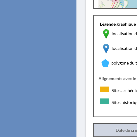
Légende graphique 
localisation d
localisation
polygone du 
Alignements avec le
Sites archéol
Sites histori
Date de cr