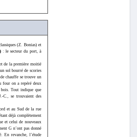
classiques (Z. Bonias) et
)
: le secteur du port, à
t de la première moitié
’un sol bourré de scories
 de chauffe se trouve un
u four on a repéré deux
 bois. Tout indique que
.-C., se trouvaient des
ord et au Sud de la rue
E étant déjà complètement
ue et celui de nouveaux
iment G n’ont pas donné
é. En revanche, l’étude