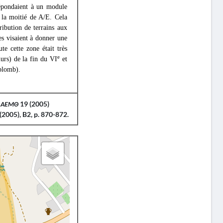
répondaient à un module
 la moitié de A/E. Cela
ribution de terrains aux
es visaient à donner une
te cette zone était très
e
urs) de la fin du VI
et
 plomb).
,
ΑΕΜΘ
19 (2005)
(2005), B2, p. 870-872.