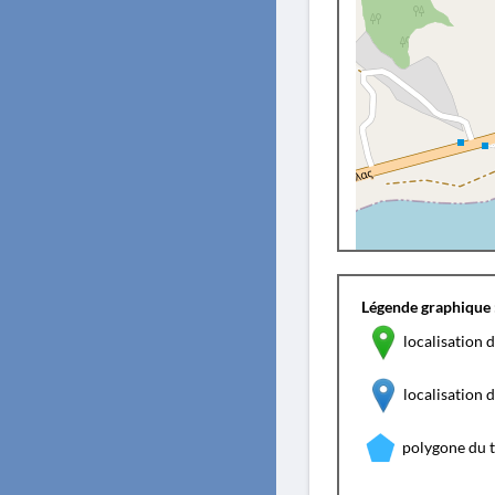
Légende graphique 
localisation d
localisation
polygone du 