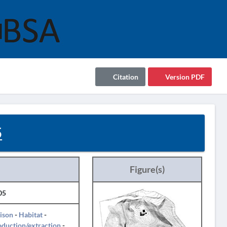
Citation
Version PDF
5
Figure(s)
05
ison
-
Habitat
-
duction/extraction
-