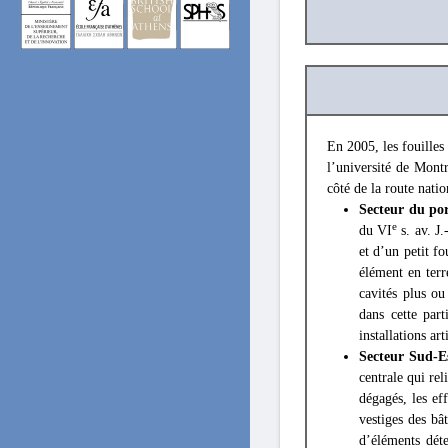
En 2005, les fouilles
l’université de Montr
côté de la route natio
Secteur du po
e
du VI
s. av. J.
et d’un petit f
élément en terr
cavités plus ou
dans cette par
installations art
Secteur Sud-E
centrale qui re
dégagés, les e
vestiges des bâ
d’éléments dét