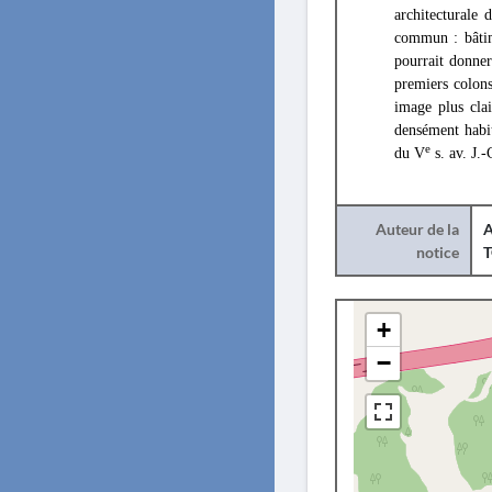
architecturale
commun : bâtim
pourrait donner
premiers colons
image plus clai
densément habit
e
du V
s. av. J.
Auteur de la
A
notice
+
−