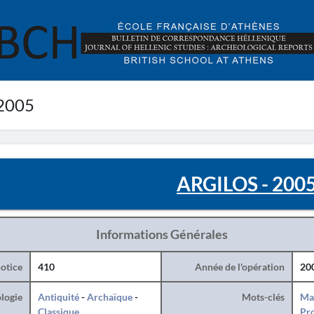
2005
ARGILOS - 200
Informations Générales
otice
410
Année de l'opération
20
logie
Antiquité
-
Archaïque
-
Mots-clés
Ma
Classique
Pro