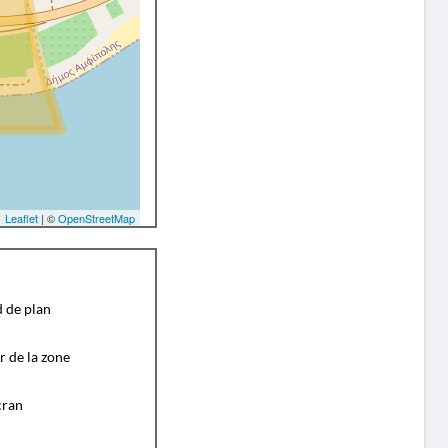
Leaflet
| ©
OpenStreetMap
d de plan
r de la zone
cran