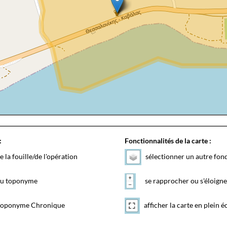
:
Fonctionnalités de la carte :
e la fouille/de l'opération
sélectionner un autre fon
 du toponyme
se rapprocher ou s'éloigne
toponyme Chronique
afficher la carte en plein é