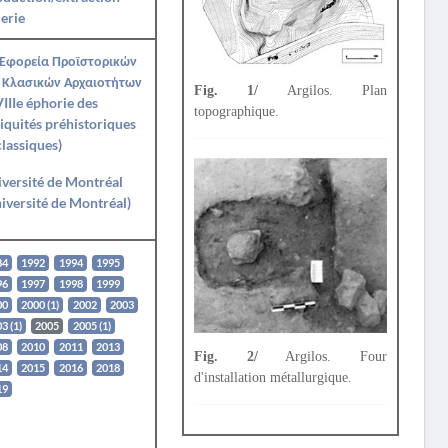
erie
 Εφορεία Προϊστορικών
 Κλασικών Αρχαιοτήτων
Fig. 1/
Argilos. Plan
IIIe éphorie des
topographique.
iquités préhistoriques
classiques)
versité de Montréal
iversité de Montréal)
84
1992
1994
1995
96
1997
1998
1999
00
2000 (1)
2002
2003
3 (1)
2005
2005 (1)
08
2010
2011
2013
Fig. 2/
Argilos. Four
14
2015
2016
2018
d'installation métallurgique.
19