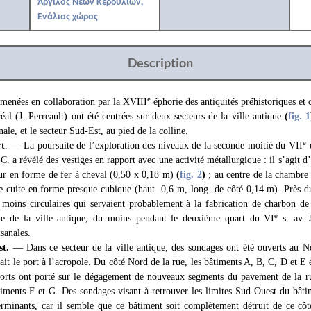
Άργιλος Νέων Κερδυλίων,
Ενάλιος χώρος
Description
e
 menées en collaboration par la XVIII
éphorie des antiquités préhistoriques et 
éal (J. Perreault) ont été centrées sur deux secteurs de la ville antique
(
fig. 1
nale, et le secteur Sud-Est, au pied de la colline.
e
rt
. — La poursuite de l’exploration des niveaux de la seconde moitié du VII
e
-C. a révélé des vestiges en rapport avec une activité métallurgique : il s’agit d
our en forme de fer à cheval (0,50 x 0,18 m)
(
fig. 2
)
; au centre de la chambre
e cuite en forme presque cubique (haut. 0,6 m, long. de côté 0,14 m). Près d
 moins circulaires qui servaient probablement à la fabrication de charbon de
e
tie de la ville antique, du moins pendant le deuxième quart du VI
s. av. J
isanales.
st.
— Dans ce secteur de la ville antique, des sondages ont été ouverts au N
liait le port à l’acropole. Du côté Nord de la rue, les bâtiments A, B, C, D et 
fforts ont porté sur le dégagement de nouveaux segments du pavement de la r
timents F et G. Des sondages visant à retrouver les limites Sud-Ouest du bât
erminants, car il semble que ce bâtiment soit complètement détruit de ce côt