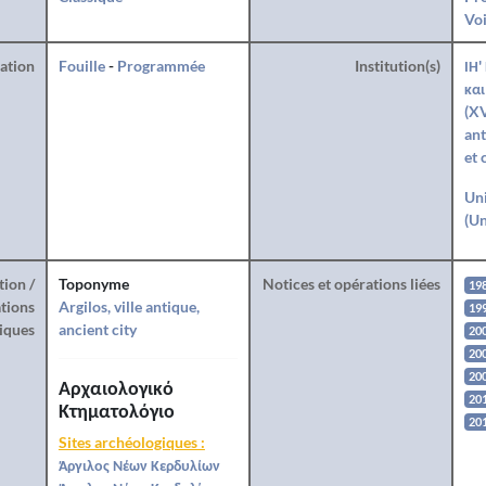
Voi
ration
Fouille
-
Programmée
Institution(s)
ΙΗ'
και
(XV
ant
et 
Uni
(Un
tion /
Toponyme
Notices et opérations liées
19
tions
Argilos, ville antique,
19
iques
ancient city
20
200
20
Αρχαιολογικό
20
Κτηματολόγιο
20
Sites archéologiques :
Άργιλος Νέων Κερδυλίων