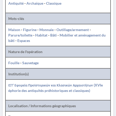
Antiquité
-
Archaïque
-
Classique
Mots-clés
Maison
-
Figurine
-
Monnaie
-
Outillage/armement
-
Parure/toilette
-
Habitat
-
Bâti
-
Mobilier et aménagement du
bâti
-
Espaces
Nature de l'opération
Fouille
-
Sauvetage
Institution(s)
ΙΣΤ' Εφορεία Προϊστορικών και Κλασικών Αρχαιοτήτων (XVIe
éphorie des antiquités préhistoriques et classiques)
Localisation / Informations géographiques