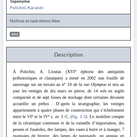
Toponyme
Polichni, Karaisin
Notices et opérations liées
2002
Description
e
À Polichni, A. Lioutas (XVI
éphorie des antiquités
préhistoriques et classiques) a mené en 2002 une fouille de
o
sauvetage sur un terrain au
n
10 de la rue Olympou
et mis au
jour les vestiges de dix murs en pierre, de 14 sols en argile
compactée et de sept fosses de stockage dont certaines devaient
accueillir un
pithos
. D’après la stratigraphie, les vestiges
appartiennent à quatre phases de construction qui s’échelonnent
e
e
entre le VI
et le IV
s. av. J.-C. (
fig. 1
-2
). Le mobilier compte
de la céramique commune et de la vaisselle d’importation, des
pesons et fusaïoles, des lampes, des vases à boire et à manger, 7
monnaies de bronze, des lames de poignards, un anneau en