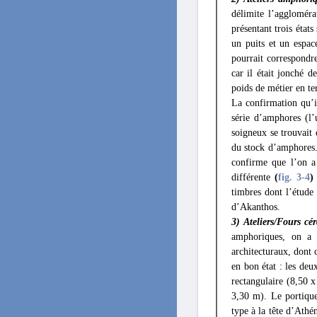
délimite l’agglomér
présentant trois états
un puits et un espac
pourrait correspondre
car il était jonché d
poids de métier en te
La confirmation qu’il
série d’amphores (l’
soigneux se trouvait 
du stock d’amphores.
confirme que l’on a 
différente
(
fig. 3
-4
)
timbres dont l’étude
d’Akanthos.
3) Ateliers/Fours cé
amphoriques, on a p
architecturaux, dont 
en bon état : les deu
rectangulaire (8,50 
3,30 m). Le portiqu
type à la tête d’Athé