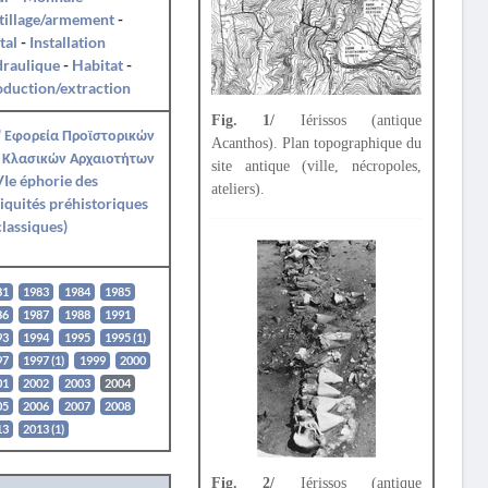
tillage/armement
-
tal
-
Installation
draulique
-
Habitat
-
duction/extraction
Fig. 1/
Iérissos (antique
' Εφορεία Προϊστορικών
Acanthos). Plan topographique du
 Κλασικών Αρχαιοτήτων
site antique (ville, nécropoles,
Ie éphorie des
ateliers).
iquités préhistoriques
classiques)
81
1983
1984
1985
86
1987
1988
1991
93
1994
1995
1995 (1)
97
1997 (1)
1999
2000
01
2002
2003
2004
05
2006
2007
2008
13
2013 (1)
Fig. 2/
Iérissos (antique