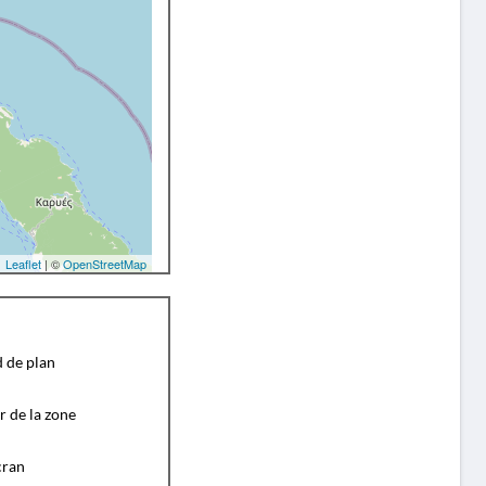
Leaflet
| ©
OpenStreetMap
d de plan
r de la zone
cran