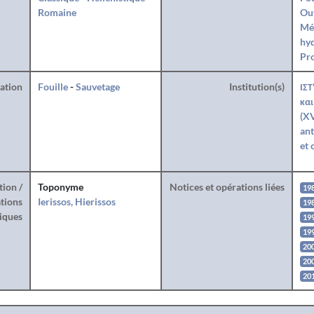
Romaine
Ou
Mé
hy
Pro
ration
Fouille
-
Sauvetage
Institution(s)
ΙΣΤ
και
(XV
ant
et 
tion /
Toponyme
Notices et opérations liées
19
tions
Ierissos, Hierissos
19
iques
19
19
20
20
20