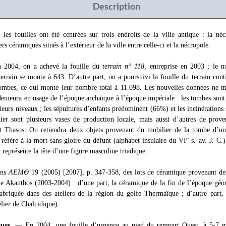
Description
les fouilles ont été centrées sur trois endroits de la ville antique : la nécr
iers céramiques situés à l’extérieur de la ville entre celle-ci et la nécropole.
004, on a achevé la fouille du
terrain n° 118
, entreprise en 2003 ; le 
terrain se monte à 643. D’autre part, on a poursuivi la fouille du terrain con
ombes, ce qui monte leur nombre total à 11.098. Les nouvelles données ne m
 demeura en usage de l’époque archaïque à l’époque impériale : les tombes sont
sieurs niveaux ; les sépultures d’enfants prédominent (66%) et les incinérations
lier sont plusieurs vases de production locale, mais aussi d’autres de prove
t Thasos. On retiendra deux objets provenant du mobilier de la tombe d’un
e
 réfère à la mort sans gloire du défunt (alphabet insulaire du VI
s. av. J.-C.
 représente la tête d’une figure masculine triadique.
ans
ΑΕΜΘ
19 (2005) [2007], p. 347-358, des lots de céramique provenant des 
ue Akanthos (2003-2004) : d’une part, la céramique de la fin de l’époque géo
abriquée dans des ateliers de la région du golfe Thermaïque ; d’autre part, 
elier de Chalcidique).
ques
.
— En 2004, une fouille d’urgence au pied du rempart Ouest, à 5-7 m