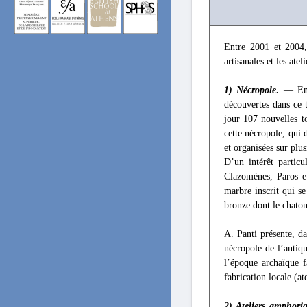
Entre 2001 et 2004, 
artisanales et les atel
1) Nécropole
.
— En 2
découvertes dans ce 
jour 107 nouvelles t
cette nécropole, qui
et organisées sur plu
D’un intérêt particu
Clazomènes, Paros e
marbre inscrit qui se
bronze dont le chaton
A. Panti présente, d
nécropole de l’antiq
l’époque archaïque f
fabrication locale (at
2) Ateliers amphori