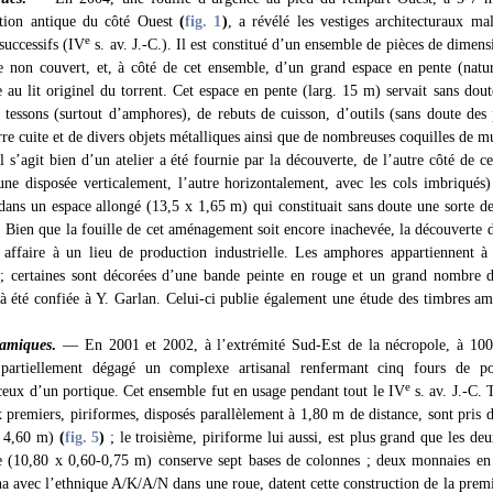
ation antique du côté Ouest
(
fig. 1
)
, a révélé les vestiges architecturaux ma
e
 successifs (IV
s. av. J.-C.). Il est constitué d’un ensemble de pièces de dimens
e non couvert, et, à côté de cet ensemble, d’un grand espace en pente (nature
 au lit originel du torrent. Cet espace en pente (larg. 15 m) servait sans doute
e tessons (surtout d’amphores), de rebuts de cuisson, d’outils (sans doute des 
rre cuite et de divers objets métalliques ainsi que de nombreuses coquilles de m
 s’agit bien d’un atelier a été fournie par la découverte, de l’autre côté de c
une disposée verticalement, l’autre horizontalement, avec les cols imbriqués
dans un espace allongé (13,5 x 1,65 m) qui constituait sans doute une sorte de
 Bien que la fouille de cet aménagement soit encore inachevée, la découverte
affaire à un lieu de production industrielle. Les amphores appartiennent à
; certaines sont décorées d’une bande peinte en rouge et un grand nombre d’
 à été confiée à Y. Garlan. Celui-ci publie également une étude des timbres a
ramiques
.
— En 2001 et 2002, à l’extrémité Sud-Est de la nécropole, à 100 
artiellement dégagé un complexe artisanal renfermant cinq fours de pot
e
ceux d’un portique. Cet ensemble fut en usage pendant tout le IV
s. av. J.-C. 
x premiers, piriformes, disposés parallèlement à 1,80 m de distance, sont pris d
x 4,60 m)
(
fig. 5
)
; le troisième, piriforme lui aussi, est plus grand que les de
e (10,80 x 0,60-0,75 m) conserve sept bases de colonnes ; deux monnaies e
na avec l’ethnique A/K/A/N dans une roue, datent cette construction de la prem