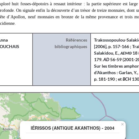
ploré huit fosses-dépotoirs à ressaut intérieur : la partie supérieure est large
 profonde. On signale enfin la découverte d’un trésor de treize monnaies, dont 
tête d’Apollon, neuf monnaies en bronze de la même provenance et trois mo
cidienne.
nna
Références
Trakossopoulou-Salakid
TOUCHAIS
bibliographiques
[2006], p. 157-166 ; T
Salakidou, E.,
ΑΕΜΘ
18 
179.
AD
56-59 (2001-20
Sur les timbres amphori
d’Akanthos : Garlan, Y.
p. 181-190 ; et
BCH
130 
×
IÉRISSOS (ANTIQUE AKANTHOS) - 2004