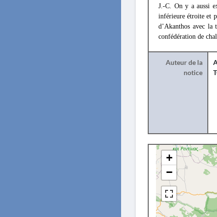
J.-C. On y a aussi ex
inférieure étroite et
d’Akanthos avec la 
confédération de chal
Auteur de la
A
notice
+
−