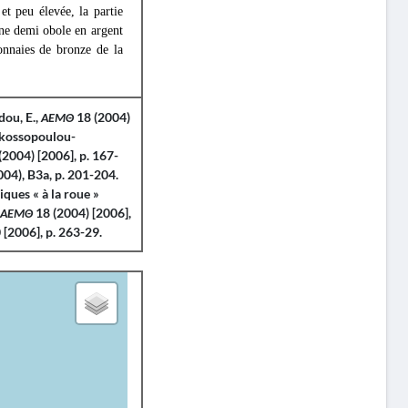
 et peu élevée, la partie
une demi obole en argent
nnaies de bronze de la
ou, E.,
ΑΕΜΘ
18 (2004)
rakossopoulou-
(2004) [2006], p. 167-
04), B3a, p. 201-204.
ques « à la roue »
,
ΑΕΜΘ
18 (2004) [2006],
[2006], p. 263-29.