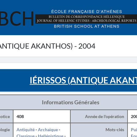
(ANTIQUE AKANTHOS) - 2004
IÉRISSOS (ANTIQUE AKANT
Informations Générales
otice
408
Année de l'opération
20
logie
Antiquité
-
Archaïque
-
Mots-clés
Pui
Classique
-
Hellénistique
-
Fo