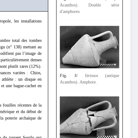
Acanthos). Double série
d'amphores.
opole, les installations
nombre total des tombes
tigu (n° 138) mettant au
odifient pas l’image de
 particulièrement denses
 sont plutôt rares (12%).
nances variées : Chios,
Fig. 3/
Iérissos (antique
 athlète : un disque en
Acanthos). Amphore.
) et une bague-cachet en
fouilles récentes de la
métrique et du début de
la poterie archaïque de
 du torrent Souilo qui