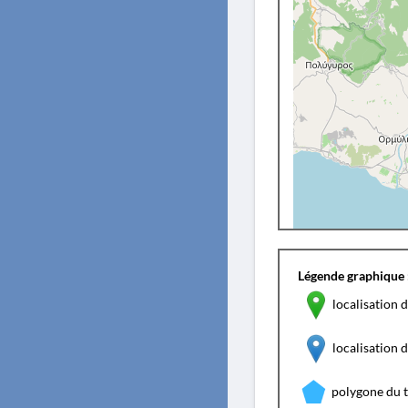
Légende graphique 
localisation d
localisation
polygone du 