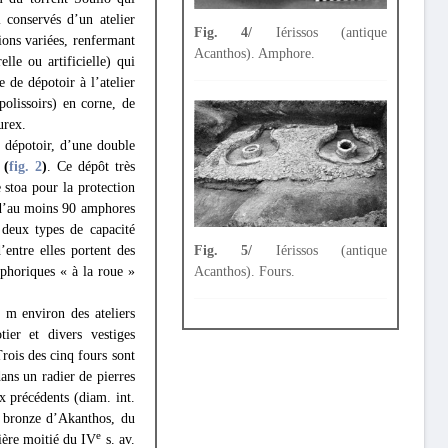
l conservés d’un atelier
Fig. 4/
Iérissos (antique
ions variées, renfermant
Acanthos). Amphore.
lle ou artificielle) qui
 de dépotoir à l’atelier
polissoirs) en corne, de
urex.
e dépotoir, d’une double
)
(
fig. 2
)
. Ce dépôt très
 stoa pour la protection
 d’au moins 90 amphores
 deux types de capacité
Fig. 5/
Iérissos (antique
entre elles portent des
Acanthos). Fours.
mphoriques « à la roue »
m environ des ateliers
ier et divers vestiges
Trois des cinq fours sont
ans un radier de pierres
ux précédents (diam. int.
n bronze d’Akanthos, du
e
ière moitié du IV
s. av.