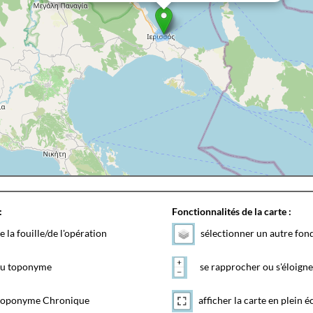
:
Fonctionnalités de la carte :
e la fouille/de l'opération
sélectionner un autre fon
 du toponyme
se rapprocher ou s'éloigne
toponyme Chronique
afficher la carte en plein é