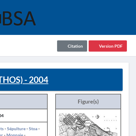
Citation
Version PDF
HOS) - 2004
Figure(s)
04
ts
-
Sépulture
-
Stoa
-
ur
-
Monnaie
-