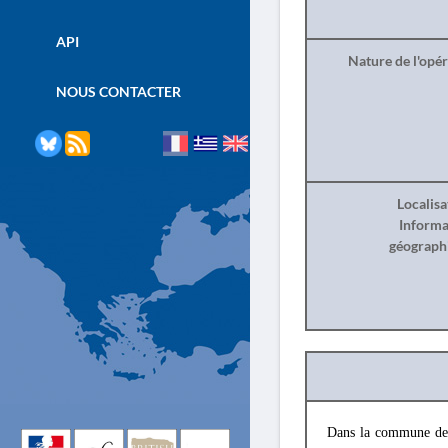
API
Nature de l'opé
NOUS CONTACTER
Localisa
Informa
géograph
Dans la commune de 