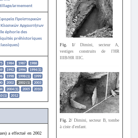
tillage/armement
 Εφορεία Προϊστορικών
 Κλασικών Αρχαιοτήτων
IIe éphorie des
iquités préhistoriques
classiques)
Fig. 1/
Dimini, secteur A,
vestiges construits de l'HR
IIIB/HR IIIC.
75
1984
1987
1988
89
1992
1994
1994 (1)
96
1998
1998 (1)
1999
00
2002
2002 (1)
2003
04
2004 (1)
2005
2010
0 (1)
2012
Fig. 2/
Dimini, secteur B, tombe
à ciste d'enfant.
ques) a effectué en 2002