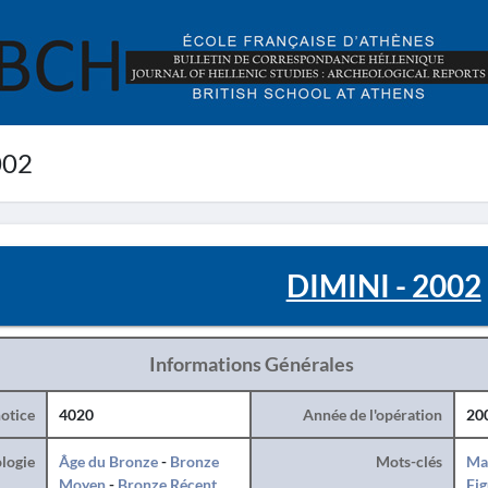
002
DIMINI - 2002
Informations Générales
otice
4020
Année de l'opération
20
logie
Âge du Bronze
-
Bronze
Mots-clés
Ma
Moyen
-
Bronze Récent
Fig