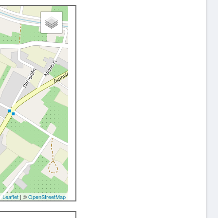
Leaflet
| ©
OpenStreetMap