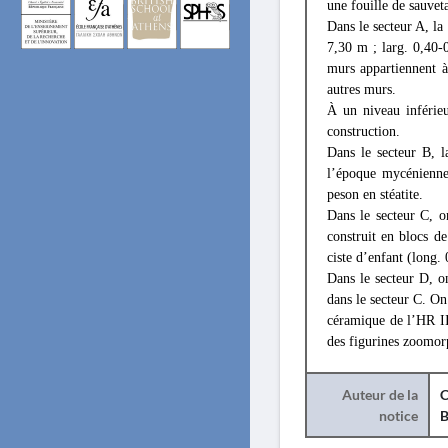
une fouille de sauveta
Dans le secteur A, la 
7,30 m ; larg. 0,40-
murs appartiennent à
autres murs.
À un niveau inférieu
construction.
Dans le secteur B, l
l’époque mycénienne
peson en stéatite.
Dans le secteur C, 
construit en blocs d
ciste d’enfant (long. 
Dans le secteur D, o
dans le secteur C. O
céramique de l’HR II
des figurines zoomor
Auteur de la
C
notice
B