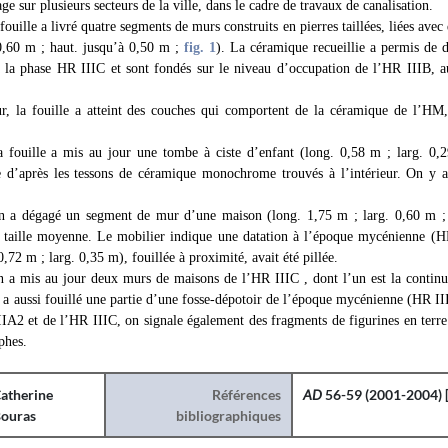
ge sur plusieurs secteurs de la ville, dans le cadre de travaux de canalisation.
fouille a livré quatre segments de murs construits en pierres taillées, liées avec 
0,60 m ; haut. jusqu’à 0,50 m ;
fig. 1
). La céramique recueillie a permis de 
 la phase HR IIIC et sont fondés sur le niveau d’occupation de l’HR IIIB, au
r, la fouille a atteint des couches qui comportent de la céramique de l’HM
a fouille a mis au jour une tombe à ciste d’enfant (long. 0,58 m ; larg. 0
 d’après les tessons de céramique monochrome trouvés à l’intérieur. On y a
on a dégagé un segment de mur d’une maison (long. 1,75 m ; larg. 0,60 m 
e taille moyenne. Le mobilier indique une datation à l’époque mycénienne (
0,72 m ; larg. 0,35 m), fouillée à proximité, avait été pillée.
n a mis au jour deux murs de maisons de l’HR IIIC , dont l’un est la contin
n a aussi fouillé une partie d’une fosse-dépotoir de l’époque mycénienne (HR I
IA2 et de l’HR IIIC, on signale également des fragments de figurines en terre
phes.
atherine
Références
AD
56-59 (2001-2004) [
ouras
bibliographiques