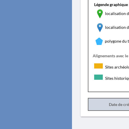
Légende graphique 
localisation d
localisation
polygone du 
Alignements avec le
Sites archéol
Sites histori
Date de cr