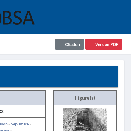
Citation
Version PDF
Figure(s)
02
ison
-
Sépulture
-
urine
-