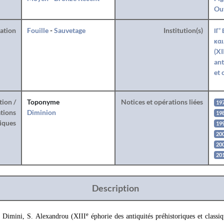
Ou
ration
Fouille
-
Sauvetage
Institution(s)
ΙΓ'
και
(XI
ant
et 
tion /
Toponyme
Notices et opérations liées
19
tions
Diminion
19
iques
19
20
20
201
Description
e
Dimini, S. Alexandrou (XIII
éphorie des antiquités préhistoriques et classi