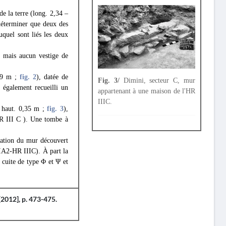
de la terre (long. 2,34 –
déterminer que deux des
quel sont liés les deux
, mais aucun vestige de
,29 m ;
fig. 2
), datée de
Fig. 3/
Dimini, secteur C, mur
 également recueilli un
appartenant à une maison de l'HR
IIIC.
; haut. 0,35 m ;
fig. 3
),
HR III C ). Une tombe à
uation du mur découvert
IIA2-HR IIIC). À part la
 cuite de type Φ et Ψ et
2012], p. 473-475.